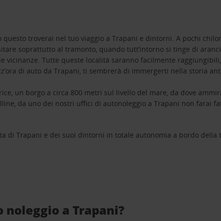
tto questo troverai nel tuo viaggio a Trapani e dintorni. A pochi chil
isitare soprattutto al tramonto, quando tutt’intorno si tinge di aran
e vicinanze. Tutte queste località saranno facilmente raggiungibili, u
z’ora di auto da Trapani, ti sembrerà di immergerti nella storia ant
ice, un borgo a circa 800 metri sul livello del mare, da dove ammi
lline, da uno dei nostri uffici di autonoleggio a Trapani non farai f
a di Trapani e dei suoi dintorni in totale autonomia a bordo della 
i
o noleggio a Trapani?