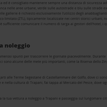
ggiata ed è consigliato mantenere sempre una distanza di sicurezza 
anca nelle aree urbane, verde sulle autostrade e blu sulle strade ex
delle gallerie è richiesto esclusivamente l’utilizzo degli anabbaglia
fico limitato (ZTL), tipicamente localizzate nei centri storici urbani
 è sufficiente comunicare il numero di targa ai gestori dell’hotel, i
 a noleggio
umerosi spunti per trascorrere le giornate piacevolmente. Durante i 
à ci sono alcune delle mete più importanti, come la Riserva dello Zi
ungarti alle Terme Segestane di Castellammare del Golfo, dove ci so
ne e nella cultura di Trapani, fai tappa al Mercato del Pesce, dove o
ia la tua vettura a noleggio a Trapani e passeggia sul lungomare cit