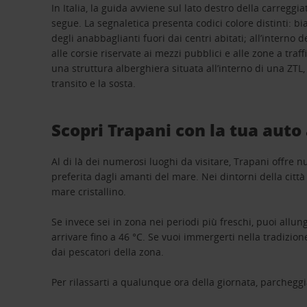
In Italia, la guida avviene sul lato destro della carre
segue. La segnaletica presenta codici colore distinti: bi
degli anabbaglianti fuori dai centri abitati; all’interno 
alle corsie riservate ai mezzi pubblici e alle zone a traf
una struttura alberghiera situata all’interno di una ZTL,
transito e la sosta.
Scopri Trapani con la tua auto
Al di là dei numerosi luoghi da visitare, Trapani offre n
preferita dagli amanti del mare. Nei dintorni della citt
mare cristallino.
Se invece sei in zona nei periodi più freschi, puoi all
arrivare fino a 46 °C. Se vuoi immergerti nella tradizio
dai pescatori della zona.
Per rilassarti a qualunque ora della giornata, parchegg