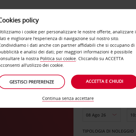
Cookies policy
OFFERTE
SELF SERVICE
PRODOTTI
DE
Utilizziamo i cookie per personalizzare le nostre offerte, analizzare i
dati e migliorare l’esperienza di navigazione sul nostro sito.
Condividiamo i dati anche con partner affidabili che si occupano di
pubblicità e analisi dei dati; per maggiori informazioni è possibile
consultare la nostra
Politica sui cookie
. Cliccando su ACCETTA
RITIRO DA
acconsenti all’utilizzo dei cookie.
ACCETTA E CHIUDI
GESTISCI PREFERENZE
Scegli una località di
Continua senza accettare
DAL GIORNO
TIPOLOGIA DI NOLEGGIO