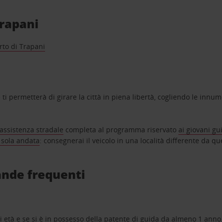
Trapani
to di Trapani
ti permetterà di girare la città in piena libertà, cogliendo le innu
’assistenza stradale
completa al programma riservato
ai giovani gu
 sola andata
: consegnerai il veicolo in una località differente da quel
ande frequenti
di età e se si è in possesso della patente di guida da almeno 1 anno