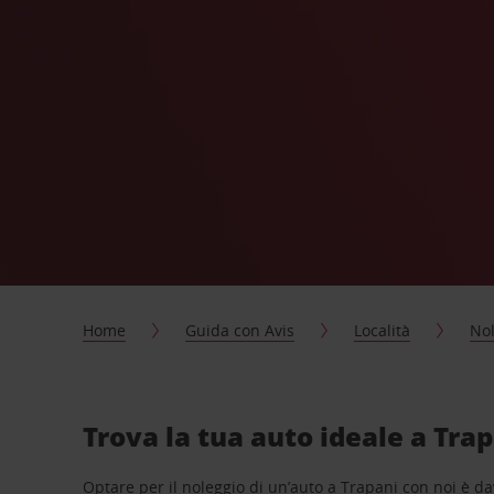
Home
Guida con Avis
Località
Nol
Trova la tua auto ideale a Tra
Optare per il noleggio di un’auto a Trapani con noi è d