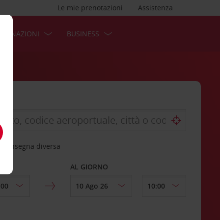
Le mie prenotazioni
Assistenza
STINAZIONI
BUSINESS
 riconsegna diversa
AL GIORNO