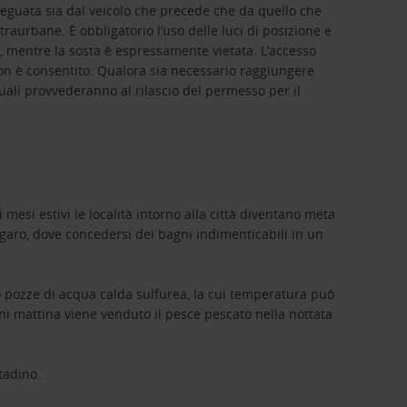
adeguata sia dal veicolo che precede che da quello che
traurbane. È obbligatorio l’uso delle luci di posizione e
nti, mentre la sosta è espressamente vietata. L’accesso
, non è consentito. Qualora sia necessario raggiungere
 quali provvederanno al rilascio del permesso per il
mesi estivi le località intorno alla città diventano meta
ngaro, dove concedersi dei bagni indimenticabili in un
no pozze di acqua calda sulfurea, la cui temperatura può
gni mattina viene venduto il pesce pescato nella nottata
tadino.