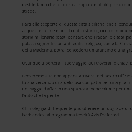
desideriamo che tu possa assaporare al più presto quel 
strada.
Parti alla scoperta di questa città siciliana, che ti conq
acque cristalline e per il centro storico, ricco di mon
storia millenaria (basti pensare che Trapani è citata già 
palazzi signorili e ai tanti edifici religiosi, come la Chi
della Madonna, potrai concederti un arancino o una gran
Ovunque ti porterà il tuo viaggio, qui troverai le chiavi
Penseremo a te non appena arriverai nel nostro ufficio
tu stia cercando una deliziosa compatta per una gita in 
un viaggio d’affari o una spaziosa monovolume per una
l’auto che fa per te.
Chi noleggia di frequente può ottenere un upgrade di cat
iscrivendosi al programma fedeltà
Avis Preferred
.