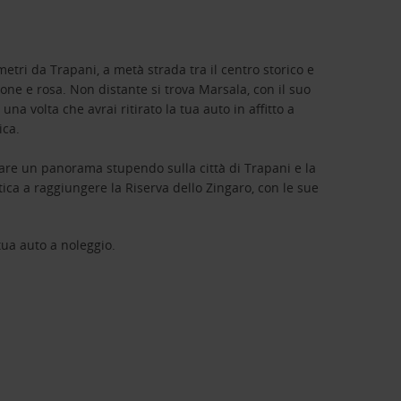
ometri da Trapani, a metà strada tra il centro storico e
cione e rosa. Non distante si trova Marsala, con il suo
na volta che avrai ritirato la tua auto in affitto a
ica.
rare un panorama stupendo sulla città di Trapani e la
atica a raggiungere la Riserva dello Zingaro, con le sue
tua auto a noleggio.