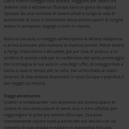
Con il nostro noleggio sola andata, viaggiare per lavoro tra
diverse città o attraverso l’Europa sarà un gioco da ragazzi.
Spostati da una riunione di lavoro all’altra lungo la rete di
autostrade di tutto il continente senza preoccuparti di lunghe
attese in aeroporto, bagagli o treni in ritardo.
Ritira la tua auto a noleggio all’Aeroporto di Milano Malpensa
e arriva puntuale alla riunione la mattina presto. Potrai essere
a Parigi, Francoforte o Bruxelles
già per l’ora di pranzo, e in
un’altra di queste città per la conferenza del tardo pomeriggio.
Poi riconsegna la tua auto in uno degli uffici di noleggio Avis e
torna a casa in tempo per la cena. Dai un’occhiata ai nostri
itinerari di sola andata disponibili in tutta Europa e pianifica il
tuo viaggio su misura.
Viaggi avventurosi
Sciatori e snowboarder non dovranno più preoccuparsi di
stivare le loro attrezzature in aerei, bus e treni affollati per
raggiungere le piste più ambite d’Europa. Ora puoi
comodamente riporre tutto a bordo del tuo veicolo con un
noleggio di sola andata e guidare in autonomia fino alla