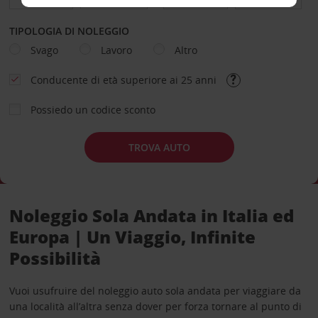
TIPOLOGIA DI NOLEGGIO
Svago
Lavoro
Altro
Conducente di età superiore ai 25 anni
Possiedo un codice sconto
TROVA AUTO
Noleggio Sola Andata in Italia ed
Europa | Un Viaggio, Infinite
Possibilità
Vuoi usufruire del noleggio auto sola andata per viaggiare da
una località all’altra senza dover per forza tornare al punto di