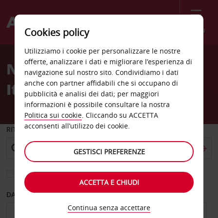
Menù
Cookies policy
Utilizziamo i cookie per personalizzare le nostre
offerte, analizzare i dati e migliorare l’esperienza di
Noleggio Sola Andata in
navigazione sul nostro sito. Condividiamo i dati
anche con partner affidabili che si occupano di
Italia ed Europa
pubblicità e analisi dei dati; per maggiori
informazioni è possibile consultare la nostra
Politica sui cookie
. Cliccando su ACCETTA
acconsenti all’utilizzo dei cookie.
RITIRO DA
GESTISCI PREFERENZE
Scegli una località di riconsegna diversa
ACCETTA E CHIUDI
DAL GIORNO
AL GIORNO
Continua senza accettare