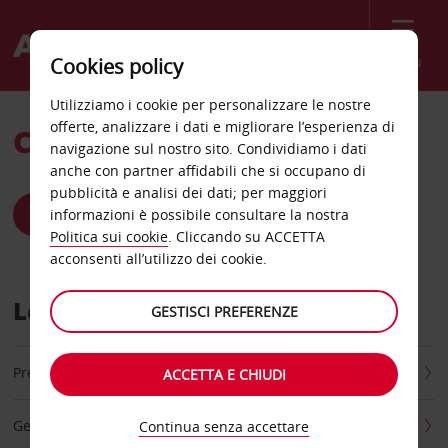
Menù
Cookies policy
Utilizziamo i cookie per personalizzare le nostre
offerte, analizzare i dati e migliorare l’esperienza di
Come possiamo aiutarti?
navigazione sul nostro sito. Condividiamo i dati
anche con partner affidabili che si occupano di
pubblicità e analisi dei dati; per maggiori
VISITA IL CENTRO DI SUPPORTO AVIS
informazioni è possibile consultare la nostra
Politica sui cookie
. Cliccando su ACCETTA
acconsenti all’utilizzo dei cookie.
Le nostre opzioni self-service
GESTISCI PREFERENZE
Prenota Ora
ACCETTA E CHIUDI
Gestisci Prenotazione
Continua senza accettare