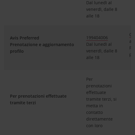
Dal lunedì al
venerdì, dalle 8
alle 18
Cl
199404006
Avis Preferred
ac
Dal lunedì al
Prenotazione e aggiornamento
Pe
venerdì, dalle 8
profilo
pr
alle 18
Per
prenotazioni
effettuate
Per prenotazioni effettuate
tramite terzi, si
tramite terzi
metta in
contatto
direttamente
con loro