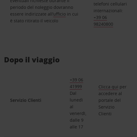
Eventuali richieste durante il
telefoni cellulari
periodo del noleggio dovranno
internazionali:
essere indirizzate all’
ufficio
in cui
+39 06
è stato ritirato il veicolo
98240800
Dopo il viaggio
+39 06
41999
Clicca qui
per
Dal
accedere al
lunedì
Servizio Clienti
portale del
al
Servizio
venerdì,
Clienti
dalle 9
alle 17