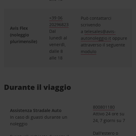
+39 06
Può contattarci
20296823
scrivendo
Avis Flex
Dal
a
telesales@avis-
(noleggio
lunedì al
autonoleggio.it
oppure
plurimensile)
venerdì,
attraverso il seguente
dalle 8
modulo
alle 18
Durante il viaggio
800801180
Assistenza Stradale Auto
Attivo 24 ore su
In caso di guasti durante un
24, 7 giorni su 7
noleggio
Dall'estero o