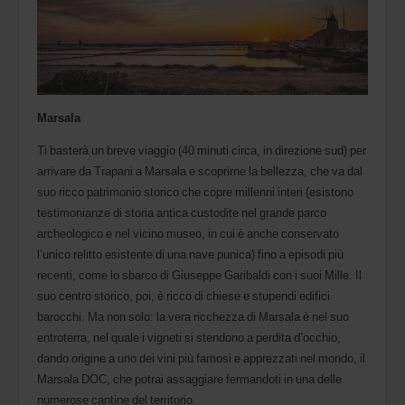
Marsala
Ti basterà un breve viaggio (40 minuti circa, in direzione sud) per
arrivare da Trapani a Marsala e scoprirne la bellezza, che va dal
suo ricco patrimonio storico che copre millenni interi (esistono
testimonianze di storia antica custodite nel grande parco
archeologico e nel vicino museo, in cui è anche conservato
l’unico relitto esistente di una nave punica) fino a episodi più
recenti, come lo sbarco di Giuseppe Garibaldi con i suoi Mille. Il
suo centro storico, poi, è ricco di chiese e stupendi edifici
barocchi. Ma non solo: la vera ricchezza di Marsala è nel suo
entroterra, nel quale i vigneti si stendono a perdita d’occhio,
dando origine a uno dei vini più famosi e apprezzati nel mondo, il
Marsala DOC, che potrai assaggiare fermandoti in una delle
numerose cantine del territorio.