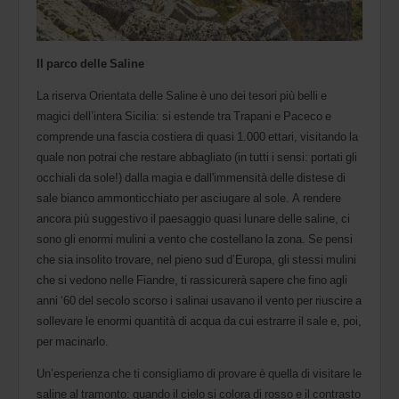
Il parco delle Saline
La riserva Orientata delle Saline è uno dei tesori più belli e
magici dell’intera Sicilia: si estende tra Trapani e Paceco e
comprende una fascia costiera di quasi 1.000 ettari, visitando la
quale non potrai che restare abbagliato (in tutti i sensi: portati gli
occhiali da sole!) dalla magia e dall'immensità delle distese di
sale bianco ammonticchiato per asciugare al sole. A rendere
ancora più suggestivo il paesaggio quasi lunare delle saline, ci
sono gli enormi mulini a vento che costellano la zona. Se pensi
che sia insolito trovare, nel pieno sud d’Europa, gli stessi mulini
che si vedono nelle Fiandre, ti rassicurerà sapere che fino agli
anni ‘60 del secolo scorso i salinai usavano il vento per riuscire a
sollevare le enormi quantità di acqua da cui estrarre il sale e, poi,
per macinarlo.
Un’esperienza che ti consigliamo di provare è quella di visitare le
saline al tramonto: quando il cielo si colora di rosso e il contrasto