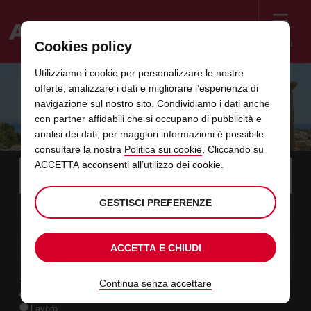
Menù
Cookies policy
Welcome
Utilizziamo i cookie per personalizzare le nostre
to
offerte, analizzare i dati e migliorare l’esperienza di
Avis
TRAPANI E DINTORNI: LA SICILIA CHE
navigazione sul nostro sito. Condividiamo i dati anche
con partner affidabili che si occupano di pubblicità e
NON TI ASPETTI
analisi dei dati; per maggiori informazioni è possibile
consultare la nostra
Politica sui cookie
. Cliccando su
Instructions
ACCETTA acconsenti all’utilizzo dei cookie.
Salta
Scegli
la
Utilizz
for
località
i
di
Screen
data
L’orario
seleziona
Orario
selezio
dai
dalle
GESTISCI PREFERENZE
ritiro
11
10
di
di
per
di
per
minuti
ore
MAR
link
Reader
:00
inizio
ritiro
modificare
ritiro
modific
AGO
che
selezionato
Users:
presenti
hai
data
Oggi
seleziona
time
Orario
selezio
alle
ai
ACCETTA E CHIUDI
scelto
Skip
13
10
di
per
to
di
per
ore
minuti
GIO
è
:00
screen
in
termine
modificare
ritiro
modific
AGO
reader
selezionato
instructions
Continua senza accettare
questo
TIPOLOGIA DI NOLEGGIO
Comunicaci
Svago
la
modulo
Lavoro