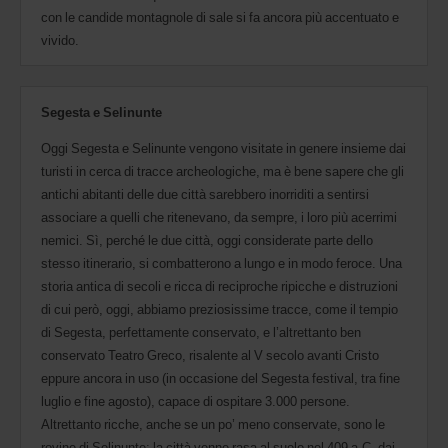
con le candide montagnole di sale si fa ancora più accentuato e
vivido.
Segesta e Selinunte
Oggi Segesta e Selinunte vengono visitate in genere insieme dai
turisti in cerca di tracce archeologiche, ma è bene sapere che gli
antichi abitanti delle due città sarebbero inorriditi a sentirsi
associare a quelli che ritenevano, da sempre, i loro più acerrimi
nemici. Sì, perché le due città, oggi considerate parte dello
stesso itinerario, si combatterono a lungo e in modo feroce. Una
storia antica di secoli e ricca di reciproche ripicche e distruzioni
di cui però, oggi, abbiamo preziosissime tracce, come il tempio
di Segesta, perfettamente conservato, e l’altrettanto ben
conservato Teatro Greco, risalente al V secolo avanti Cristo
eppure ancora in uso (in occasione del Segesta festival, tra fine
luglio e fine agosto), capace di ospitare 3.000 persone.
Altrettanto ricche, anche se un po’ meno conservate, sono le
rovine di Selinunte: la città venne rasa al suolo nel 409 a.C. dai