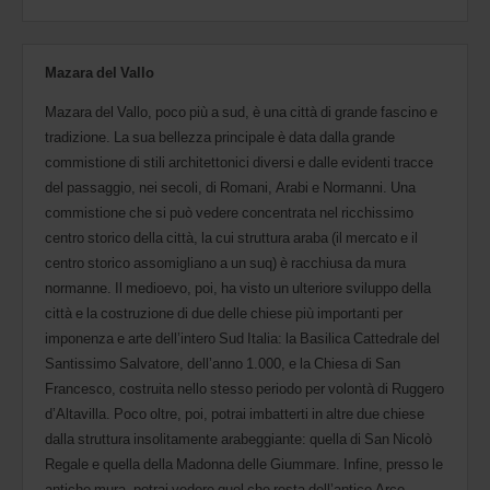
Mazara del Vallo
Mazara del Vallo, poco più a sud, è una città di grande fascino e
tradizione. La sua bellezza principale è data dalla grande
commistione di stili architettonici diversi e dalle evidenti tracce
del passaggio, nei secoli, di Romani, Arabi e Normanni. Una
commistione che si può vedere concentrata nel ricchissimo
centro storico della città, la cui struttura araba (il mercato e il
centro storico assomigliano a un suq) è racchiusa da mura
normanne. Il medioevo, poi, ha visto un ulteriore sviluppo della
città e la costruzione di due delle chiese più importanti per
imponenza e arte dell’intero Sud Italia: la Basilica Cattedrale del
Santissimo Salvatore, dell’anno 1.000, e la Chiesa di San
Francesco, costruita nello stesso periodo per volontà di Ruggero
d’Altavilla. Poco oltre, poi, potrai imbatterti in altre due chiese
dalla struttura insolitamente arabeggiante: quella di San Nicolò
Regale e quella della Madonna delle Giummare. Infine, presso le
antiche mura, potrai vedere quel che resta dell’antico Arco