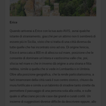
Erice
Quando arriverai a Erice con la tua auto AVIS, avrai qualche
istante di straniamento, giacché per un attimo non ti sembrerà di
essere più in Sicilia, visto che si tratta di una città diversa da
tutte quelle che hai incontrato sino ad ora. Di origine fenicia,
Erice è arroccata a 800 m di altezza sul mare, posizione che le
consente di dominare un’intera e vastissima valle che, poi,
sfocia nel mare e che in inverno dà origine a una strana e fitta
nebbia, simile a quella che si vede in Lombardia o in Umbria.
Oltre alla posizione geografica, che la rende particolarissima, a
farti innamorare della città sarà il suo centro storico, chiuso da
mura fortificate e simile a un labirinto di stradine tanto strette da
permettere il passaggio di una persona sola alla volta, e sulle
quale si affacciano piccole case dai grandi e curati cortili. Un
insieme di suggestioni diverse difficile da descrivere eppure, allo