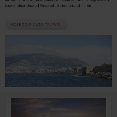
(AWD).
tesoro naturalistico del Parco delle Saline, unico al mondo.
Furgoni
e
scooter
possono
NOLEGGIO AUTO TRAPANI
essere
prenotati
se
risultano
disponibili
nella
località
in
cui
ti
trovi.