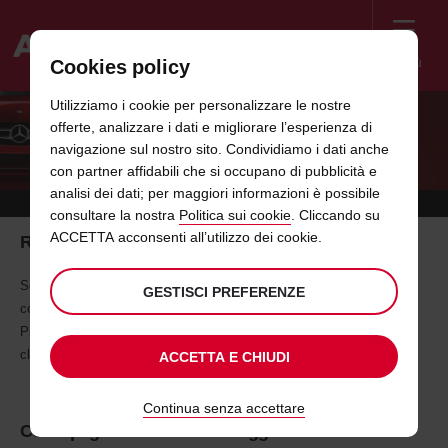
Menù
Cookies policy
Welcome
Utilizziamo i cookie per personalizzare le nostre
to
offerte, analizzare i dati e migliorare l’esperienza di
Avis
RECUPERA E PAGA LA FATTURA DI
navigazione sul nostro sito. Condividiamo i dati anche
con partner affidabili che si occupano di pubblicità e
NOLEGGIO ONLINE
analisi dei dati; per maggiori informazioni è possibile
consultare la nostra
Politica sui cookie
. Cliccando su
ACCETTA acconsenti all’utilizzo dei cookie.
Richiedi una copia della fattura di noleggio
Se hai effettuato il tuo noleggio da più di 36 ore, puoi richiedere una
GESTISCI PREFERENZE
copia della fattura di noleggio usando il riquadro di ricerca qui sotto.
Prima di cominciare assicurati di avere a portata di mano il tuo numero
cliente, il tuo numero di prenotazione o il contratto di noleggio.
ACCETTA E CHIUDI
Continua senza accettare
Come pagare la fattura di noleggio online