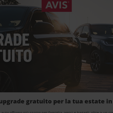
upgrade gratuito per la tua estate 
n auto offrono più spazio per famiglia, amici e bagagli, oltre a un c