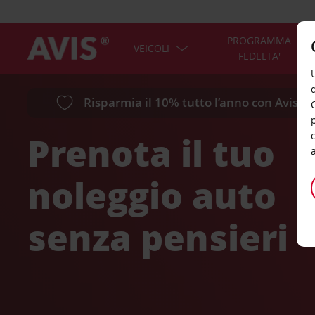
PROGRAMMA
VEICOLI
FEDELTA'
Risparmia il 10% tutto l’anno con Avis P
Prenota il tuo
noleggio auto
senza pensieri