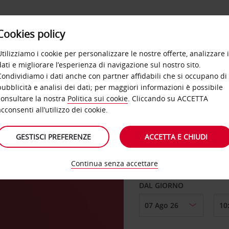
Cookies policy
OFFERTE
SELF SERVICE
PRODOTTI
DE
Utilizziamo i cookie per personalizzare le nostre offerte, analizzare i
dati e migliorare l’esperienza di navigazione sul nostro sito.
referred. Iscriviti subito GRATUITAMENTE.
Condividiamo i dati anche con partner affidabili che si occupano di
pubblicità e analisi dei dati; per maggiori informazioni è possibile
consultare la nostra
Politica sui cookie
. Cliccando su ACCETTA
acconsenti all’utilizzo dei cookie.
RITIRO DA
GESTISCI PREFERENZE
ACCETTA E CHIUDI
Continua senza accettare
Scegli una località di
DAL GIORNO