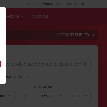
Le mie prenotazioni
Assistenza
STINAZIONI
BUSINESS
ISCRIVITI SUBITO
 riconsegna diversa
AL GIORNO