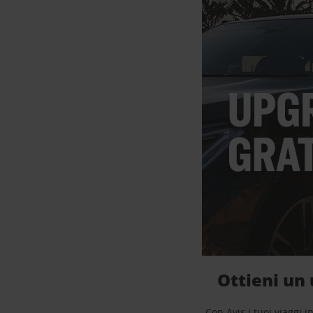
Ottieni un 
Con Avis i tuoi viaggi i