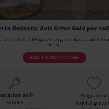
rta limitata: Avis Drive Gold per sol
ld per soli 79€ entro il 9 agosto e noleggia a prezzo scontato in Ita
intero.
ISCRIVITI SUBITO E RISPARMIA
ostazioni self-
Programma
service
fedeltà gratui
hiavi della tua auto in meno di