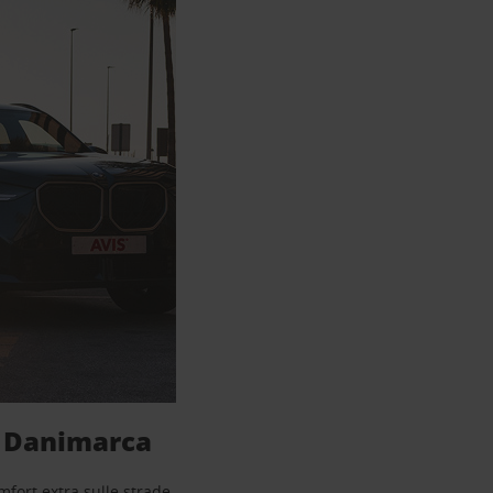
in Danimarca
omfort extra sulle strade