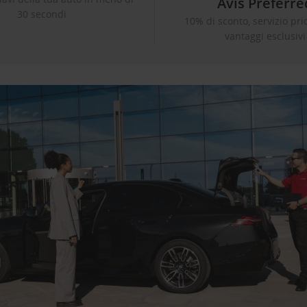
Avis Preferre
30 secondi
10% di sconto, servizio prio
vantaggi esclusivi