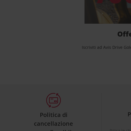
Offe
Iscriviti ad Avis Drive Go
P
Politica di
cancellazione
Ritira le c