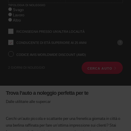
instructions
questo
TIPOLOGIA DI NOLEGGIO
Comunicaci
Svago
la
modulo
Lavoro
località
Altro
di
ritiro
RICONSEGNA PRESSO UN’ALTRA LOCALITÀ
utilizzando
il
?
CONDUCENTE DI ETÀ SUPERIORE AI 25 ANNI
modulo
di
ricerca
CODICE AVIS WORLDWIDE DISCOUNT (AWD)
qui
sotto.
2 GIORNI DI NOLEGGIO
CERCA AUTO
Successivamente,
inserisci
l’ora
e
la
Trova l’auto a noleggio perfetta per te
data
del
Dalle utilitarie alle supercar
ritiro
Digita
il
Cerchi un’auto piccola e scattante per una frenetica giornata in città o
tuo
una berlina raffinata per fare un’ottima impressione sui clienti? Stai
codice