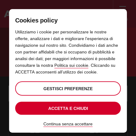
Menù
Cookies policy
Welcome
Utilizziamo i cookie per personalizzare le nostre
to
offerte, analizzare i dati e migliorare l’esperienza di
Avis
TI PRESENTIAMO LE NOSTRE AUTO A
navigazione sul nostro sito. Condividiamo i dati anche
con partner affidabili che si occupano di pubblicità e
NOLEGGIO
analisi dei dati; per maggiori informazioni è possibile
consultare la nostra
Politica sui cookie
. Cliccando su
Un veicolo a noleggio per qualsiasi tipo di viaggio.
ACCETTA acconsenti all’utilizzo dei cookie.
Instructions
GESTISCI PREFERENZE
Salta
Scegli
la
Utilizz
for
località
i
di
Screen
data
L’orario
seleziona
Orario
selezio
dai
dalle
ritiro
10
10
ACCETTA E CHIUDI
di
di
per
di
per
minuti
ore
LUN
link
Reader
:00
inizio
ritiro
modificare
ritiro
modific
AGO
che
selezionato
Users:
presenti
hai
data
Oggi
seleziona
time
Orario
selezio
alle
ai
Continua senza accettare
scelto
Skip
12
10
di
per
to
di
per
ore
minuti
MER
è
:00
screen
in
termine
modificare
ritiro
modific
AGO
reader
selezionato