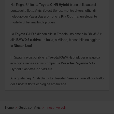
Nel Regno Unito, la
Toyota C-HR Hybrid
è una delle auto di
punta della flotta Avis Select Series, mentre diversi uffici di
noleggio dei Paesi Bassi offrono la
Kia Optima
, un elegante
modello di berlina ibrida plug-in.
La
Toyota C-HR
è disponibile in Francia, insieme alla
BMW i8
e
alla
BMW X5 e-drive
. In Italia, a Milano, è possibile noleggiare
la
Nissan Leaf
.
In Spagna è disponibile la
Toyota RAV4 Hybrid
, per una guida
ecologica senza sensi di colpa. La
Porsche Cayenne S E-
Hybrid
ti aspetta in Svizzera.
Alla guida negli Stati Uniti? La
Toyota Prius
è il fiore all’occhiello
della nostra flotta ecologica americana.
Home
Guida con Avis
I nostri veicoli