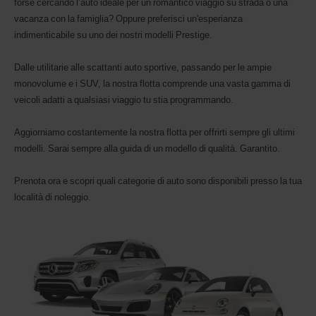
forse cercando l’auto ideale per un romantico viaggio su strada o una
Avis
Worldwide
vacanza con la famiglia? Oppure preferisci un'esperianza
Discount
indimenticabile su uno dei nostri modelli Prestige.
(AWD).
Furgoni
Dalle utilitarie alle scattanti auto sportive, passando per le ampie
e
scooter
monovolume e i SUV, la nostra flotta comprende una vasta gamma di
possono
veicoli adatti a qualsiasi viaggio tu stia programmando.
essere
prenotati
se
Aggiorniamo costantemente la nostra flotta per offrirti sempre gli ultimi
risultano
modelli. Sarai sempre alla guida di un modello di qualità. Garantito.
disponibili
nella
Prenota ora e scopri quali categorie di auto sono disponibili presso la tua
località
in
località di noleggio.
cui
ti
trovi.