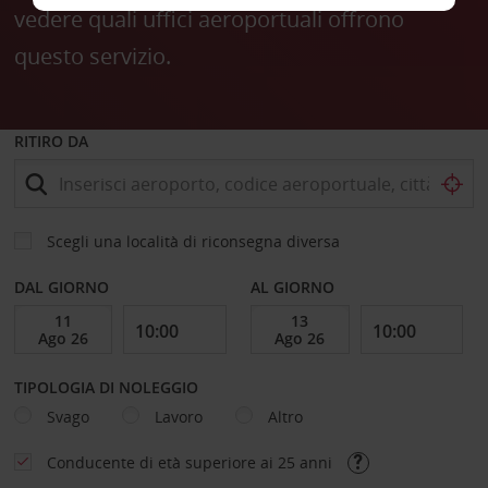
vedere quali uffici aeroportuali offrono
questo servizio.
RITIRO DA
Scegli una località di riconsegna diversa
DAL GIORNO
AL GIORNO
TIPOLOGIA DI NOLEGGIO
Svago
Lavoro
Altro
Conducente di età superiore ai 25 anni