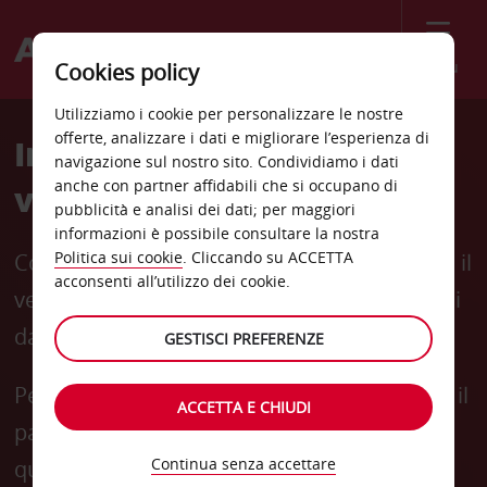
Menù
Cookies policy
Utilizziamo i cookie per personalizzare le nostre
offerte, analizzare i dati e migliorare l’esperienza di
Inizia il tuo viaggio più
navigazione sul nostro sito. Condividiamo i dati
anche con partner affidabili che si occupano di
velocemente
pubblicità e analisi dei dati; per maggiori
informazioni è possibile consultare la nostra
Politica sui cookie
. Cliccando su ACCETTA
Con Avis First, il tuo concierge ti consegnerà il
acconsenti all’utilizzo dei cookie.
veicolo in una zona riservata a pochi secondi
dall'uscita del Terminal.
GESTISCI PREFERENZE
Per prenotare un'auto con Avis First, utilizza il
ACCETTA E CHIUDI
pannello dedicato che trovi nelle pagine di
Continua senza accettare
questo sito web. Scorri verso il basso per