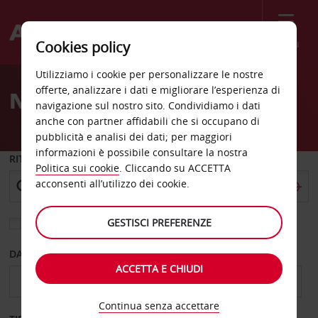
Menù
Cookies policy
Welcome
Utilizziamo i cookie per personalizzare le nostre
to
offerte, analizzare i dati e migliorare l’esperienza di
Noleggio auto in Spagna
Avis
navigazione sul nostro sito. Condividiamo i dati
anche con partner affidabili che si occupano di
pubblicità e analisi dei dati; per maggiori
informazioni è possibile consultare la nostra
RITIRO DA
Politica sui cookie
. Cliccando su ACCETTA
acconsenti all’utilizzo dei cookie.
GESTISCI PREFERENZE
Scegli una località di riconsegna diversa
DAL GIORNO
AL GIORNO
ACCETTA E CHIUDI
Continua senza accettare