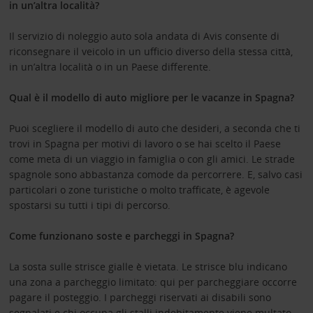
in un’altra località?
Il servizio di noleggio auto sola andata di Avis consente di
riconsegnare il veicolo in un ufficio diverso della stessa città,
in un’altra località o in un Paese differente.
Qual è il modello di auto migliore per le vacanze in Spagna?
Puoi scegliere il modello di auto che desideri, a seconda che ti
trovi in Spagna per motivi di lavoro o se hai scelto il Paese
come meta di un viaggio in famiglia o con gli amici. Le strade
spagnole sono abbastanza comode da percorrere. E, salvo casi
particolari o zone turistiche o molto trafficate, è agevole
spostarsi su tutti i tipi di percorso.
Come funzionano soste e parcheggi in Spagna?
La sosta sulle strisce gialle è vietata. Le strisce blu indicano
una zona a parcheggio limitato: qui per parcheggiare occorre
pagare il posteggio. I parcheggi riservati ai disabili sono
segnalati e chi occupa gli stalli indebitamente viene multato