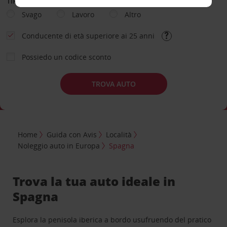
TIPOLOGIA DI NOLEGGIO
Svago
Lavoro
Altro
Conducente di età superiore ai 25 anni
Possiedo un codice sconto
TROVA AUTO
Home
Guida con Avis
Località
Noleggio auto in Europa
Spagna
Trova la tua auto ideale in
Spagna
Esplora la penisola iberica a bordo usufruendo del pratico