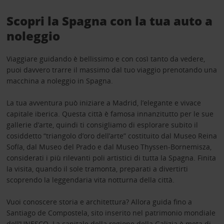
Scopri la Spagna con la tua auto a
noleggio
Viaggiare guidando è bellissimo e con così tanto da vedere,
puoi davvero trarre il massimo dal tuo viaggio prenotando una
macchina a noleggio in Spagna.
La tua avventura può iniziare a Madrid, l’elegante e vivace
capitale iberica. Questa città è famosa innanzitutto per le sue
gallerie d’arte, quindi ti consigliamo di esplorare subito il
cosiddetto “triangolo d’oro dell’arte” costituito dal Museo Reina
Sofía, dal Museo del Prado e dal Museo Thyssen-Bornemisza,
considerati i più rilevanti poli artistici di tutta la Spagna. Finita
la visita, quando il sole tramonta, preparati a divertirti
scoprendo la leggendaria vita notturna della città.
Vuoi conoscere storia e architettura? Allora guida fino a
Santiago de Compostela, sito inserito nel patrimonio mondiale
dell’UNESCO. La capitale della regione della Galizia è meta di