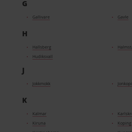
G
Gallivare
Gavle
H
Hallsberg
Halmst
Hudiksvall
J
Jokkmokk
Jonkop
K
Kalmar
Karlsk
Kiruna
Koping