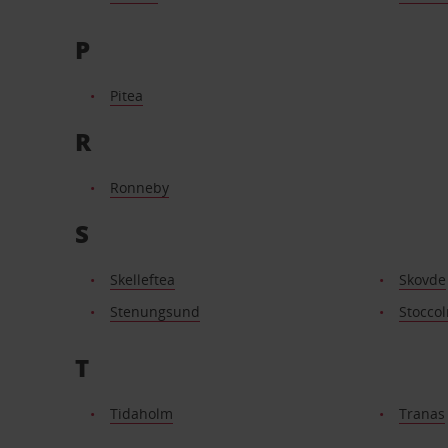
P
Pitea
R
Ronneby
S
Skelleftea
Skovde
Stenungsund
Stocco
T
Tidaholm
Tranas