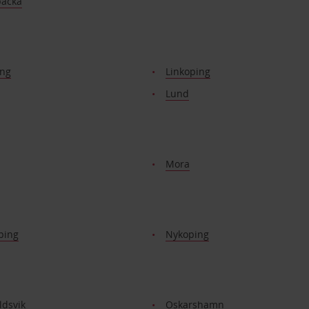
acka
ing
Linkoping
Lund
Mora
ping
Nykoping
ldsvik
Oskarshamn