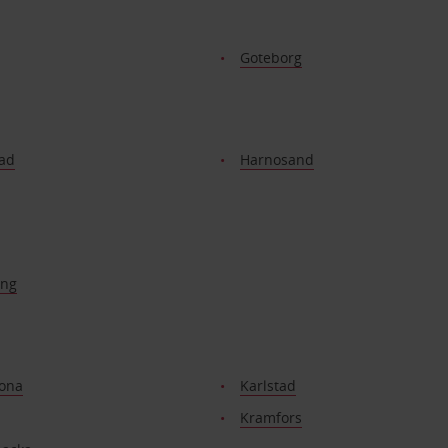
Goteborg
ad
Harnosand
ing
rona
Karlstad
Kramfors