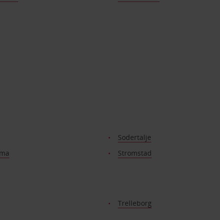
Sodertalje
lma
Stromstad
Trelleborg