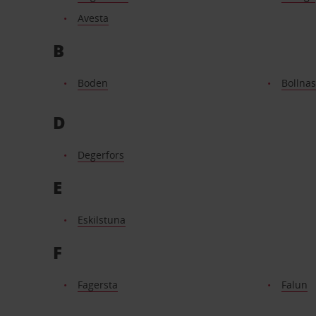
Avesta
B
Boden
Bollnas
D
Degerfors
E
Eskilstuna
F
Fagersta
Falun