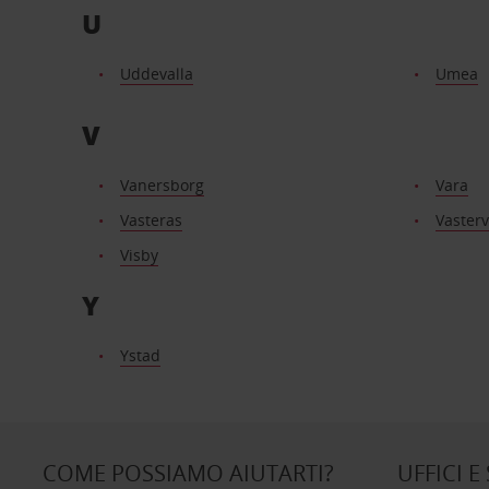
U
Uddevalla
Umea
V
Vanersborg
Vara
Vasteras
Vasterv
Visby
Y
Ystad
COME POSSIAMO AIUTARTI?
UFFICI E