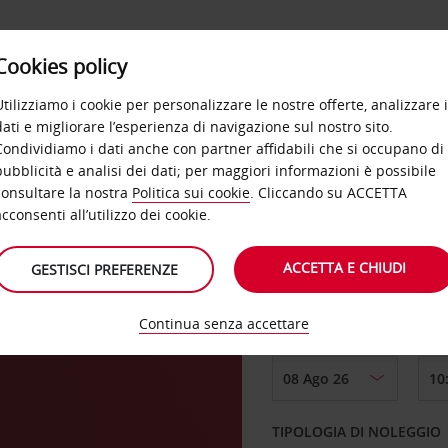
Cookies policy
OFFERTE
SELF SERVICE
PRODOTTI
DE
Utilizziamo i cookie per personalizzare le nostre offerte, analizzare i
dati e migliorare l’esperienza di navigazione sul nostro sito.
Condividiamo i dati anche con partner affidabili che si occupano di
pubblicità e analisi dei dati; per maggiori informazioni è possibile
consultare la nostra
Politica sui cookie
. Cliccando su ACCETTA
RITIRO DA
acconsenti all’utilizzo dei cookie.
ACCETTA E CHIUDI
GESTISCI PREFERENZE
Scegli una località di
Continua senza accettare
DAL GIORNO
TIPOLOGIA DI NOLEGGIO