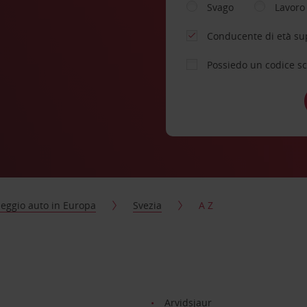
Svago
Lavoro
Conducente di età su
Possiedo un codice s
eggio auto in Europa
Svezia
A Z
Arvidsjaur