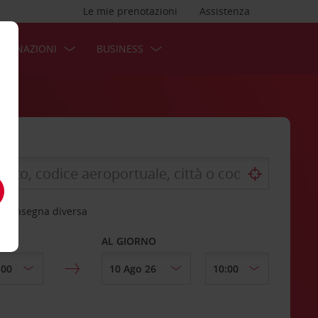
Le mie prenotazioni
Assistenza
STINAZIONI
BUSINESS
 riconsegna diversa
AL GIORNO