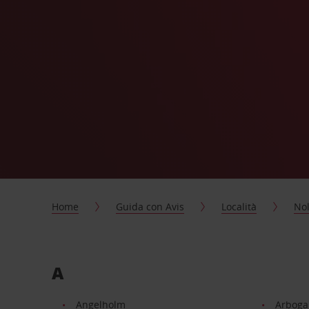
Home
Guida con Avis
Località
Nol
A
Angelholm
Arboga