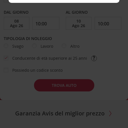
Scegli una località di riconsegna diversa
DAL GIORNO
AL GIORNO
TIPOLOGIA DI NOLEGGIO
Svago
Lavoro
Altro
Conducente di età superiore ai 25 anni
Possiedo un codice sconto
TROVA AUTO
Garanzia Avis del miglior prezzo