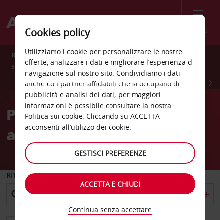
Menù
Cookies policy
Utilizziamo i cookie per personalizzare le nostre
Risparmia il 10% tutto l’anno con Avis Preferred. Iscriviti
offerte, analizzare i dati e migliorare l’esperienza di
subito GRATUITAMENTE.
navigazione sul nostro sito. Condividiamo i dati
ISCRIVITI SUBITO
anche con partner affidabili che si occupano di
pubblicità e analisi dei dati; per maggiori
informazioni è possibile consultare la nostra
Prenota il tuo noleggio
Politica sui cookie
. Cliccando su ACCETTA
acconsenti all’utilizzo dei cookie.
auto senza pensieri
GESTISCI PREFERENZE
RITIRO DA
ACCETTA E CHIUDI
Continua senza accettare