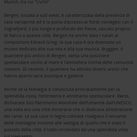
Munch, tra cui “L’urlo”.
Bergen, situata a sud ovest, è caratterizzata dalla presenza di
case variopinte ed è la porta d’accesso ai fiordi norvegesi con il
Sognefjord, il più lungo e profondo del Paese, ubicato proprio
di fianco a questa città. Bergen ha anche dato i natali al
compositore Edvard Grieg: la sua casa è ora diventata un
museo dedicato alla sua vita e alla sua musica. Bryggen, il
quartiere più antico di Bergen, vanta una posizione
spettacolare vicino al mare e l’atmosfera intima delle comunità
costiere. Di recente, il quartiere ha attirato diversi artisti che
hanno aperto varie boutique e gallerie.
Anche se la Norvegia è conosciuta principalmente per la
splendida costa, l’entroterra è altrettanto spettacolare. Røros,
dichiarata Sito Patrimonio Mondiale dell’Umanità dall’UNESCO,
una volta era una città mineraria che si dedicava all’estrazione
del rame. Le sue case in legno colorate risalgono il versante
delle montagne insieme alle vestigia di quello che è stato il
passato della città, il tutto circondato da una splendida vista
sul paesaggio.