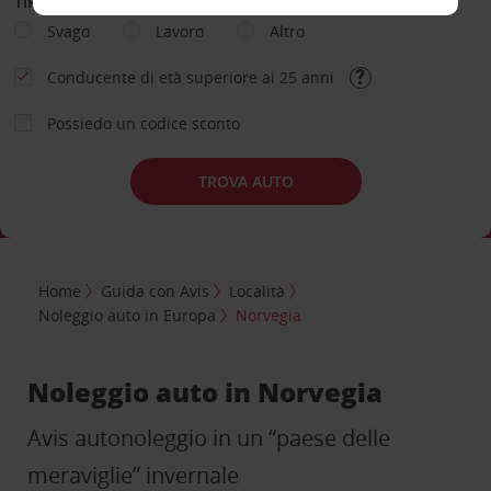
TIPOLOGIA DI NOLEGGIO
Svago
Lavoro
Altro
Conducente di età superiore ai 25 anni
Possiedo un codice sconto
TROVA AUTO
Home
Guida con Avis
Località
Noleggio auto in Europa
Norvegia
Noleggio auto in Norvegia
Avis autonoleggio in un “paese delle
meraviglie” invernale