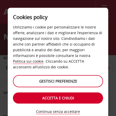
Menù
Cookies policy
Welcome
Utilizziamo i cookie per personalizzare le nostre
to
offerte, analizzare i dati e migliorare l’esperienza di
Noleggio auto in Norvegia
Avis
navigazione sul nostro sito. Condividiamo i dati
anche con partner affidabili che si occupano di
pubblicità e analisi dei dati; per maggiori
informazioni è possibile consultare la nostra
RITIRO DA
Politica sui cookie
. Cliccando su ACCETTA
acconsenti all’utilizzo dei cookie.
GESTISCI PREFERENZE
Scegli una località di riconsegna diversa
DAL GIORNO
AL GIORNO
ACCETTA E CHIUDI
Continua senza accettare