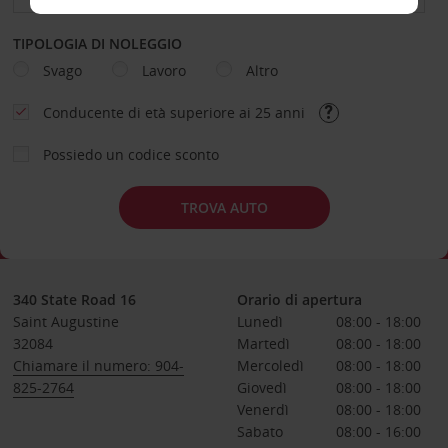
TIPOLOGIA DI NOLEGGIO
Svago
Lavoro
Altro
Conducente di età superiore ai 25 anni
Possiedo un codice sconto
TROVA AUTO
340 State Road 16
Orario di apertura
Saint Augustine
Lunedì
08:00 - 18:00
32084
Martedì
08:00 - 18:00
Chiamare il numero: 904-
Mercoledì
08:00 - 18:00
825-2764
Giovedì
08:00 - 18:00
Venerdì
08:00 - 18:00
Sabato
08:00 - 16:00