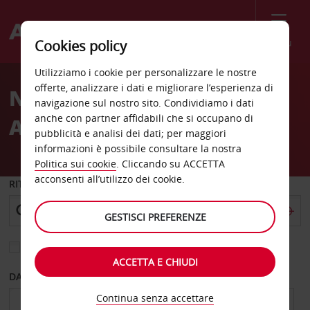
Menù
Cookies policy
Welcome
Utilizziamo i cookie per personalizzare le nostre
to
offerte, analizzare i dati e migliorare l’esperienza di
Noleggio auto St
Avis
navigazione sul nostro sito. Condividiamo i dati
anche con partner affidabili che si occupano di
Augustine
pubblicità e analisi dei dati; per maggiori
informazioni è possibile consultare la nostra
Politica sui cookie
. Cliccando su ACCETTA
acconsenti all’utilizzo dei cookie.
RITIRO DA
GESTISCI PREFERENZE
Scegli una località di riconsegna diversa
ACCETTA E CHIUDI
DAL GIORNO
AL GIORNO
Continua senza accettare