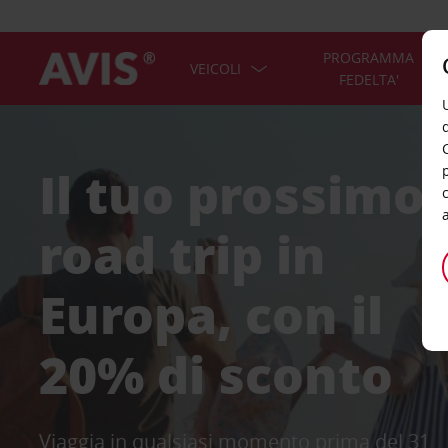
PROGRAMMA
VEICOLI
FEDELTA'
Il tuo prossimo
road trip in
Europa, con il
20% di sconto
Viaggia in qualsiasi momento prima del 31