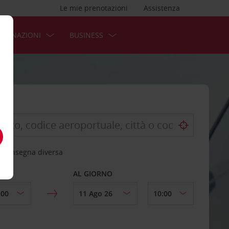
Le mie prenotazioni
Assistenza
STINAZIONI
BUSINESS
 riconsegna diversa
AL GIORNO