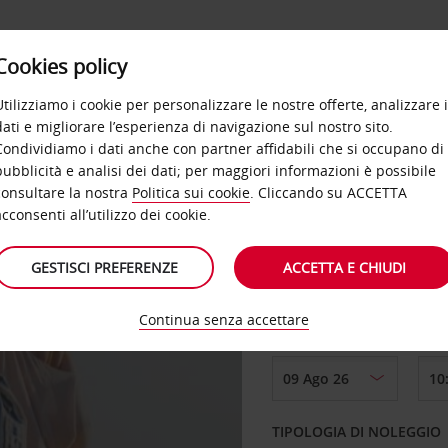
Cookies policy
OFFERTE
SELF SERVICE
PRODOTTI
DE
Utilizziamo i cookie per personalizzare le nostre offerte, analizzare i
dati e migliorare l’esperienza di navigazione sul nostro sito.
Condividiamo i dati anche con partner affidabili che si occupano di
pubblicità e analisi dei dati; per maggiori informazioni è possibile
consultare la nostra
Politica sui cookie
. Cliccando su ACCETTA
RITIRO DA
acconsenti all’utilizzo dei cookie.
GESTISCI PREFERENZE
ACCETTA E CHIUDI
Scegli una località di
Continua senza accettare
DAL GIORNO
TIPOLOGIA DI NOLEGGIO