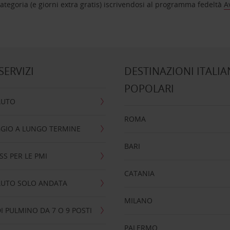
tegoria (e giorni extra gratis) iscrivendosi al programma fedeltà
A
 SERVIZI
DESTINAZIONI ITALIA
POPOLARI
AUTO
ROMA
GIO A LUNGO TERMINE
BARI
SS PER LE PMI
CATANIA
AUTO SOLO ANDATA
MILANO
I PULMINO DA 7 O 9 POSTI
PALERMO