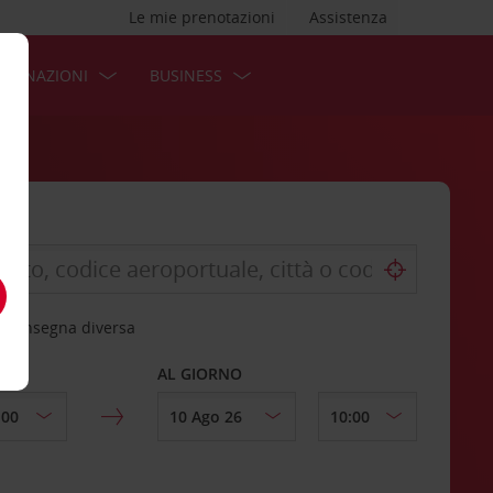
Le mie prenotazioni
Assistenza
STINAZIONI
BUSINESS
 riconsegna diversa
AL GIORNO