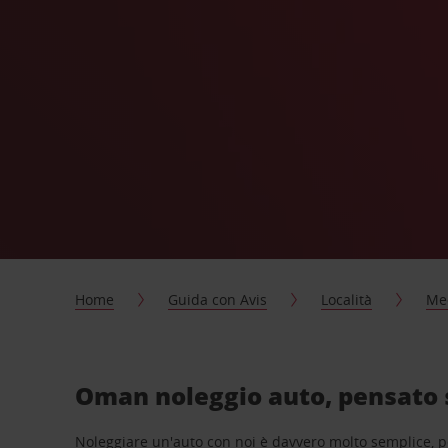
Home
Guida con Avis
Località
Me
Oman noleggio auto, pensato 
Noleggiare un'auto con noi è davvero molto semplice, 