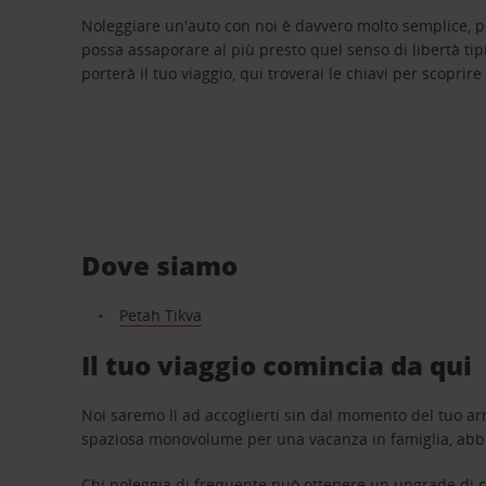
Noleggiare un'auto con noi è davvero molto semplice, 
possa assaporare al più presto quel senso di libertà tip
porterà il tuo viaggio, qui troverai le chiavi per scoprire
Dove siamo
Petah Tikva
Il tuo viaggio comincia da qui
Noi saremo lì ad accoglierti sin dal momento del tuo arr
spaziosa monovolume per una vacanza in famiglia, abbi
Chi noleggia di frequente può ottenere un upgrade di ca