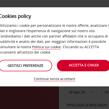
Cookies policy
OFFERTE
SELF SERVICE
PRODOTTI
DE
Utilizziamo i cookie per personalizzare le nostre offerte, analizzare i
dati e migliorare l’esperienza di navigazione sul nostro sito.
Condividiamo i dati anche con partner affidabili che si occupano di
pubblicità e analisi dei dati; per maggiori informazioni è possibile
consultare la nostra
Politica sui cookie
. Cliccando su ACCETTA
RITIRO DA
acconsenti all’utilizzo dei cookie.
ACCETTA E CHIUDI
GESTISCI PREFERENZE
Scegli una località di
Continua senza accettare
DAL GIORNO
TIPOLOGIA DI NOLEGGIO