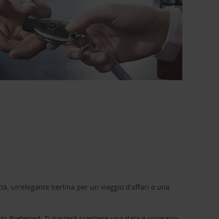
tà, un'elegante berlina per un viaggio d'affari o una
vis Preferred
. Ti basterà scegliere una data e un'orario,