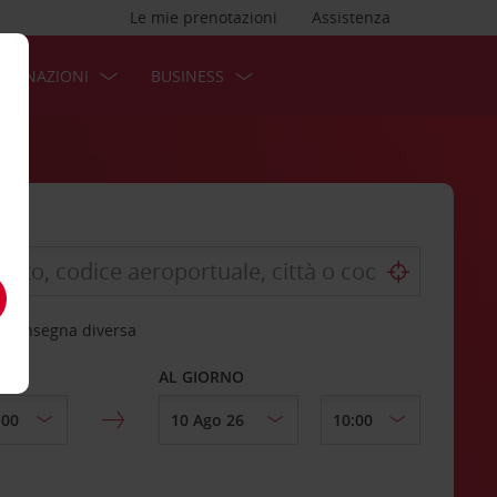
Le mie prenotazioni
Assistenza
STINAZIONI
BUSINESS
 riconsegna diversa
AL GIORNO