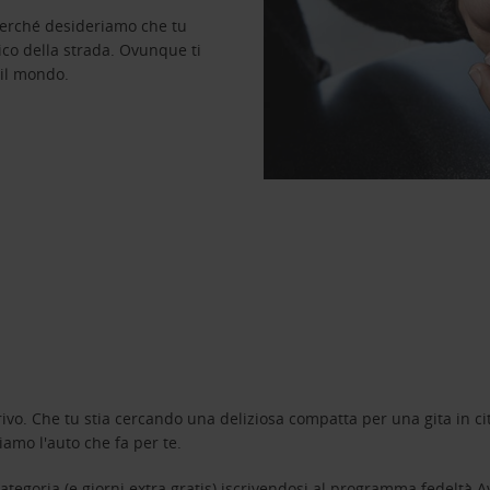
perché desideriamo che tu
ico della strada. Ovunque ti
 il mondo.
ivo. Che tu stia cercando una deliziosa compatta per una gita in cit
amo l'auto che fa per te.
tegoria (e giorni extra gratis) iscrivendosi al programma fedeltà
A