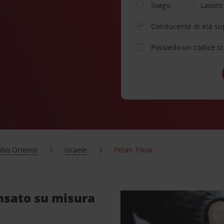
Svago
Lavoro
Conducente di età su
Possiedo un codice s
dio Oriente
Israele
Petah Tikva
nsato su misura