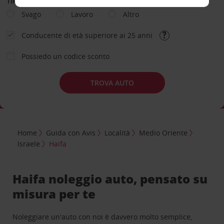
TIPOLOGIA DI NOLEGGIO
Svago
Lavoro
Altro
Conducente di età superiore ai 25 anni
Possiedo un codice sconto
TROVA AUTO
Home
Guida con Avis
Località
Medio Oriente
Israele
Haifa
Haifa noleggio auto, pensato su
misura per te
Noleggiare un'auto con noi è davvero molto semplice,