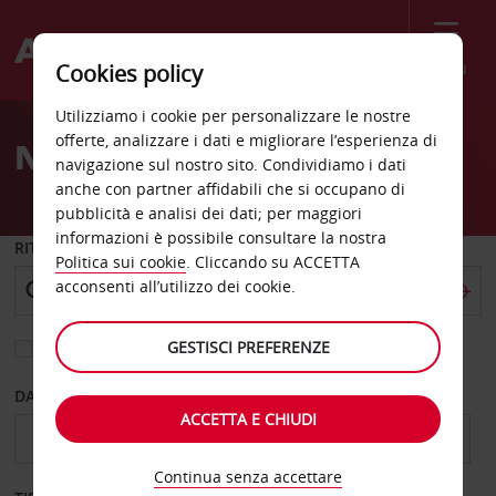
Menù
Cookies policy
Welcome
Utilizziamo i cookie per personalizzare le nostre
to
offerte, analizzare i dati e migliorare l’esperienza di
Noleggio auto Haifa
Avis
navigazione sul nostro sito. Condividiamo i dati
anche con partner affidabili che si occupano di
pubblicità e analisi dei dati; per maggiori
informazioni è possibile consultare la nostra
RITIRO DA
Politica sui cookie
. Cliccando su ACCETTA
acconsenti all’utilizzo dei cookie.
GESTISCI PREFERENZE
Scegli una località di riconsegna diversa
DAL GIORNO
AL GIORNO
ACCETTA E CHIUDI
Continua senza accettare