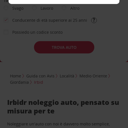
TIPOLOGIA DI NOLEGGIO
Svago
Lavoro
Altro
Conducente di età superiore ai 25 anni
Possiedo un codice sconto
TROVA AUTO
Home
Guida con Avis
Località
Medio Oriente
Giordania
Irbid
Irbidr noleggio auto, pensato su
misura per te
Noleggiare un'auto con noi è davvero molto semplice,