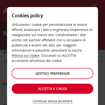
Menù
Cookies policy
Welcome
Utilizziamo i cookie per personalizzare le nostre
to
offerte, analizzare i dati e migliorare l’esperienza di
Noleggio auto Irbid
Avis
navigazione sul nostro sito. Condividiamo i dati
anche con partner affidabili che si occupano di
pubblicità e analisi dei dati; per maggiori
informazioni è possibile consultare la nostra
RITIRO DA
Politica sui cookie
. Cliccando su ACCETTA
acconsenti all’utilizzo dei cookie.
GESTISCI PREFERENZE
Scegli una località di riconsegna diversa
DAL GIORNO
AL GIORNO
ACCETTA E CHIUDI
Continua senza accettare