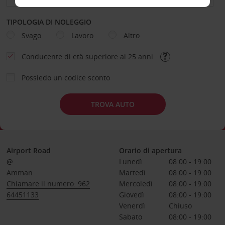
TIPOLOGIA DI NOLEGGIO
Svago
Lavoro
Altro
Conducente di età superiore ai 25 anni
Possiedo un codice sconto
TROVA AUTO
Airport Road
Orario di apertura
@
Lunedì
08:00 - 19:00
Amman
Martedì
08:00 - 19:00
Chiamare il numero: 962
Mercoledì
08:00 - 19:00
64451133
Giovedì
08:00 - 19:00
Venerdì
Chiuso
Sabato
08:00 - 19:00