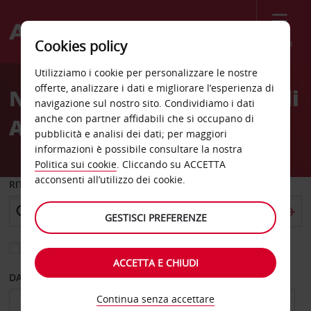
Menù
Cookies policy
Welcome
Utilizziamo i cookie per personalizzare le nostre
to
offerte, analizzare i dati e migliorare l’esperienza di
Noleggio auto aeroporto di
Avis
navigazione sul nostro sito. Condividiamo i dati
anche con partner affidabili che si occupano di
Amman
pubblicità e analisi dei dati; per maggiori
informazioni è possibile consultare la nostra
Politica sui cookie
. Cliccando su ACCETTA
acconsenti all’utilizzo dei cookie.
RITIRO DA
GESTISCI PREFERENZE
Scegli una località di riconsegna diversa
ACCETTA E CHIUDI
DAL GIORNO
AL GIORNO
Continua senza accettare