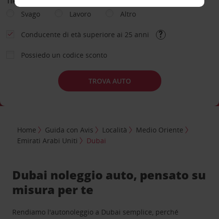
TIPOLOGIA DI NOLEGGIO
Svago
Lavoro
Altro
Conducente di età superiore ai 25 anni
Possiedo un codice sconto
TROVA AUTO
Home
Guida con Avis
Località
Medio Oriente
Emirati Arabi Uniti
Dubai
Dubai noleggio auto, pensato su
misura per te
Rendiamo l'autonoleggio a Dubai semplice, perché