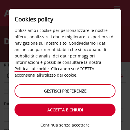
Menù
Cookies policy
Welcome
Utilizziamo i cookie per personalizzare le nostre
to
offerte, analizzare i dati e migliorare l’esperienza di
Dubai Noleggio auto
Avis
navigazione sul nostro sito. Condividiamo i dati
anche con partner affidabili che si occupano di
pubblicità e analisi dei dati; per maggiori
informazioni è possibile consultare la nostra
RITIRO DA
Politica sui cookie
. Cliccando su ACCETTA
acconsenti all’utilizzo dei cookie.
GESTISCI PREFERENZE
Scegli una località di riconsegna diversa
DAL GIORNO
AL GIORNO
ACCETTA E CHIUDI
Continua senza accettare