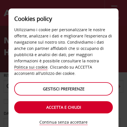
Menù
Cookies policy
Welcome
Utilizziamo i cookie per personalizzare le nostre
to
offerte, analizzare i dati e migliorare l’esperienza di
Noleggio auto Sheraton
Avis
navigazione sul nostro sito. Condividiamo i dati
anche con partner affidabili che si occupano di
Hotel
pubblicità e analisi dei dati; per maggiori
informazioni è possibile consultare la nostra
Politica sui cookie
. Cliccando su ACCETTA
acconsenti all’utilizzo dei cookie.
RITIRO DA
GESTISCI PREFERENZE
Scegli una località di riconsegna diversa
ACCETTA E CHIUDI
DAL GIORNO
AL GIORNO
Continua senza accettare