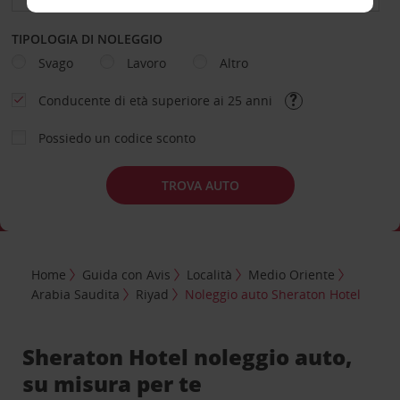
TIPOLOGIA DI NOLEGGIO
Svago
Lavoro
Altro
Conducente di età superiore ai 25 anni
Possiedo un codice sconto
TROVA AUTO
Home
Guida con Avis
Località
Medio Oriente
Arabia Saudita
Riyad
Noleggio auto Sheraton Hotel
Sheraton Hotel noleggio auto,
su misura per te