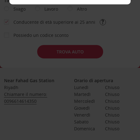
TIPOLOGIA DI NOLEGGIO
Svago
Lavoro
Altro
Conducente di età superiore ai 25 anni
Possiedo un codice sconto
TROVA AUTO
Near Fahad Gas Station
Orario di apertura
Riyadh
Lunedì
Chiuso
Chiamare il numero:
Martedì
Chiuso
0096614614350
Mercoledì
Chiuso
Giovedì
Chiuso
Venerdì
Chiuso
Sabato
Chiuso
Domenica
Chiuso