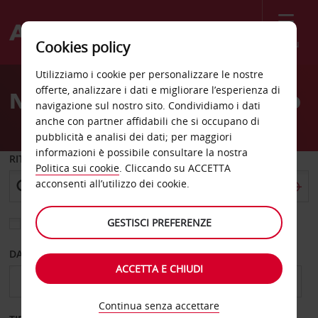
Menù
Cookies policy
Welcome
Utilizziamo i cookie per personalizzare le nostre
to
offerte, analizzare i dati e migliorare l’esperienza di
Noleggio auto Olaya Sasco
Avis
navigazione sul nostro sito. Condividiamo i dati
anche con partner affidabili che si occupano di
pubblicità e analisi dei dati; per maggiori
informazioni è possibile consultare la nostra
RITIRO DA
Politica sui cookie
. Cliccando su ACCETTA
acconsenti all’utilizzo dei cookie.
GESTISCI PREFERENZE
Scegli una località di riconsegna diversa
DAL GIORNO
AL GIORNO
ACCETTA E CHIUDI
Continua senza accettare