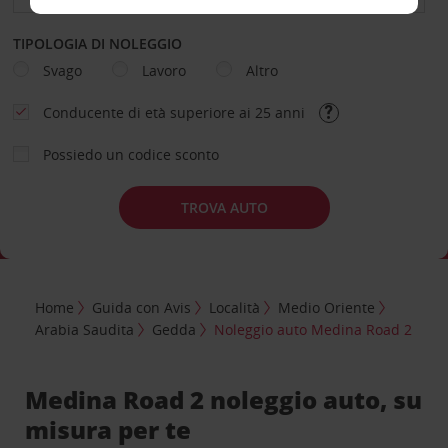
TIPOLOGIA DI NOLEGGIO
Svago
Lavoro
Altro
Conducente di età superiore ai 25 anni
Possiedo un codice sconto
TROVA AUTO
Home
Guida con Avis
Località
Medio Oriente
Arabia Saudita
Gedda
Noleggio auto Medina Road 2
Medina Road 2 noleggio auto, su
misura per te