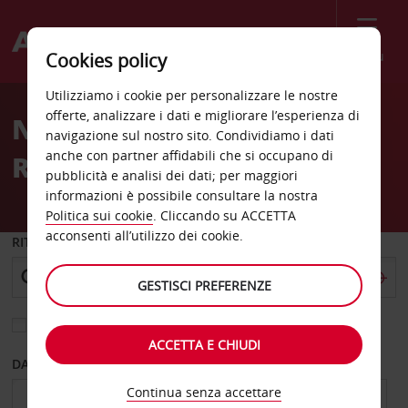
Menù
Cookies policy
Welcome
Utilizziamo i cookie per personalizzare le nostre
to
offerte, analizzare i dati e migliorare l’esperienza di
Noleggio auto Medina
Avis
navigazione sul nostro sito. Condividiamo i dati
anche con partner affidabili che si occupano di
Road 2
pubblicità e analisi dei dati; per maggiori
informazioni è possibile consultare la nostra
Politica sui cookie
. Cliccando su ACCETTA
acconsenti all’utilizzo dei cookie.
RITIRO DA
GESTISCI PREFERENZE
Scegli una località di riconsegna diversa
ACCETTA E CHIUDI
DAL GIORNO
AL GIORNO
Continua senza accettare