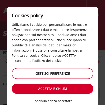
Menù
Cookies policy
Welcome
Utilizziamo i cookie per personalizzare le nostre
to
offerte, analizzare i dati e migliorare l’esperienza di
Sede noleggio auto Rakah
Avis
navigazione sul nostro sito. Condividiamo i dati
anche con partner affidabili che si occupano di
pubblicità e analisi dei dati; per maggiori
informazioni è possibile consultare la nostra
RITIRO DA
Politica sui cookie
. Cliccando su ACCETTA
acconsenti all’utilizzo dei cookie.
GESTISCI PREFERENZE
Scegli una località di riconsegna diversa
DAL GIORNO
AL GIORNO
ACCETTA E CHIUDI
Continua senza accettare