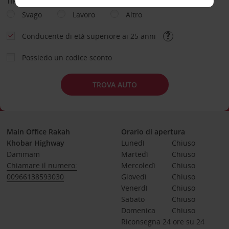
TIPOLOGIA DI NOLEGGIO
Svago
Lavoro
Altro
Conducente di età superiore ai 25 anni
Possiedo un codice sconto
TROVA AUTO
Main Office Rakah
Orario di apertura
Khobar Highway
Lunedì
Chiuso
Dammam
Martedì
Chiuso
Chiamare il numero:
Mercoledì
Chiuso
00966138593030
Giovedì
Chiuso
Venerdì
Chiuso
Sabato
Chiuso
Domenica
Chiuso
Riconsegna 24 ore su 24