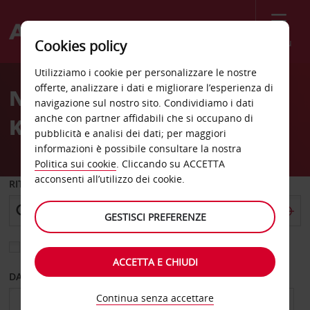
Menù
Cookies policy
Welcome
Utilizziamo i cookie per personalizzare le nostre
to
offerte, analizzare i dati e migliorare l’esperienza di
Noleggio auto Kungens
Avis
navigazione sul nostro sito. Condividiamo i dati
anche con partner affidabili che si occupano di
Kurva
pubblicità e analisi dei dati; per maggiori
informazioni è possibile consultare la nostra
Politica sui cookie
. Cliccando su ACCETTA
acconsenti all’utilizzo dei cookie.
RITIRO DA
GESTISCI PREFERENZE
Scegli una località di riconsegna diversa
ACCETTA E CHIUDI
DAL GIORNO
AL GIORNO
Continua senza accettare