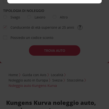
TIPOLOGIA DI NOLEGGIO
Svago
Lavoro
Altro
Conducente di età superiore ai 25 anni
Possiedo un codice sconto
TROVA AUTO
Home
Guida con Avis
Località
Noleggio auto in Europa
Svezia
Stoccolma
Noleggio auto Kungens Kurva
Kungens Kurva noleggio auto,