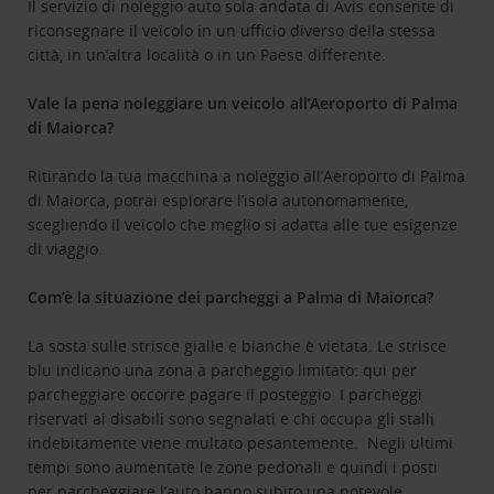
Il servizio di noleggio auto sola andata di Avis consente di
riconsegnare il veicolo in un ufficio diverso della stessa
città, in un’altra località o in un Paese differente.
Vale la pena noleggiare un veicolo all’Aeroporto di Palma
di Maiorca?
Ritirando la tua macchina a noleggio all’Aeroporto di Palma
di Maiorca, potrai esplorare l’isola autonomamente,
scegliendo il veicolo che meglio si adatta alle tue esigenze
di viaggio.
Com’è la situazione dei parcheggi a Palma di Maiorca?
La sosta sulle strisce gialle e bianche è vietata. Le strisce
blu indicano una zona a parcheggio limitato: qui per
parcheggiare occorre pagare il posteggio. I parcheggi
riservati ai disabili sono segnalati e chi occupa gli stalli
indebitamente viene multato pesantemente. Negli ultimi
tempi sono aumentate le zone pedonali e quindi i posti
per parcheggiare l’auto hanno subito una notevole