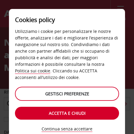
Menù
Cookies policy
Welcome
Utilizziamo i cookie per personalizzare le nostre
to
offerte, analizzare i dati e migliorare l’esperienza di
Noleggio auto
Avis
navigazione sul nostro sito. Condividiamo i dati
anche con partner affidabili che si occupano di
all'Aeroporto di Palma Di
pubblicità e analisi dei dati; per maggiori
Maiorca (PMI)
informazioni è possibile consultare la nostra
Politica sui cookie
. Cliccando su ACCETTA
acconsenti all’utilizzo dei cookie.
RITIRO DA
GESTISCI PREFERENZE
ACCETTA E CHIUDI
Scegli una località di riconsegna diversa
Continua senza accettare
DAL GIORNO
AL GIORNO