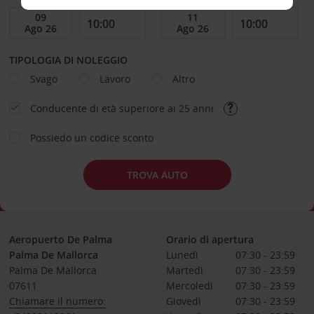
TIPOLOGIA DI NOLEGGIO
Svago
Lavoro
Altro
Conducente di età superiore ai 25 anni
Possiedo un codice sconto
TROVA AUTO
Aeropuerto De Palma
Orario di apertura
Palma De Mallorca
Lunedì
07:30 - 23:59
Palma De Mallorca
Martedì
07:30 - 23:59
07611
Mercoledì
07:30 - 23:59
Chiamare il numero:
Giovedì
07:30 - 23:59