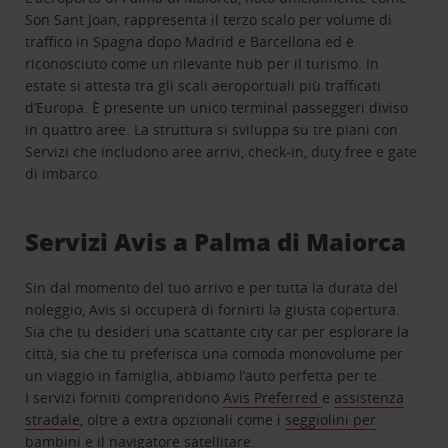
Son Sant Joan, rappresenta il terzo scalo per volume di
traffico in Spagna dopo Madrid e Barcellona ed è
riconosciuto come un rilevante hub per il turismo. In
estate si attesta tra gli scali aeroportuali più trafficati
d’Europa. È presente un unico terminal passeggeri diviso
in quattro aree. La struttura si sviluppa su tre piani con
Servizi che includono aree arrivi, check-in, duty free e gate
di imbarco.
Servizi Avis a Palma di Maiorca
Sin dal momento del tuo arrivo e per tutta la durata del
noleggio, Avis si occuperà di fornirti la giusta copertura.
Sia che tu desideri una scattante city car per esplorare la
città, sia che tu preferisca una comoda monovolume per
un viaggio in famiglia, abbiamo l’auto perfetta per te.
I servizi forniti comprendono
Avis Preferred
e
assistenza
stradale
, oltre a extra opzionali come i
seggiolini per
bambini
e il
navigatore satellitare
.