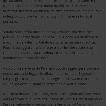
questi itinerari. Palermo è una città molto interessante e come
tutta la Sicilia ha davvero molto da offrire. Percorrendo i
numerosi itinerari possibili fuori città a bordo della tua auto a
noleggio, scoprirai tantissimi luoghi di interesse lungo il
percorso.
Situata sulla costa nord dell’isola, Cefalù è una delle città
portuali più affascinanti della Sicilia. A poco più di un’ora di
macchina da Palermo, Cefalù è sicuramente meno caotica.
Potrai passeggiare tra le strette e labirintiche strade che
rendono unica questa cittadina, richiamando alla memoria la
dominazione araba dell’isola.
A solo un’ora e venti da Palermo, potrai raggiungere con una
nostra auto a noleggio, le affascinanti rovine di Segesta. Il
tempio greco in stile dorico di Segesta si trova in cima a una
collina, da dove lo sguardo arriva fino al Mar Tirreno.
Nel corso dell’anno si susseguono eventi legati alla tradizione,
dal Carnevale alla Festa degli “schietti”, che si tiene il lunedì di
Pasqua, agli antichi mercati o alla Festa della Madonna di