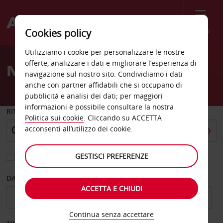
Menù
Cookies policy
Welcome
Utilizziamo i cookie per personalizzare le nostre
to
offerte, analizzare i dati e migliorare l’esperienza di
Noleggio auto a Palermo
Avis
navigazione sul nostro sito. Condividiamo i dati
anche con partner affidabili che si occupano di
pubblicità e analisi dei dati; per maggiori
informazioni è possibile consultare la nostra
RITIRO DA
Politica sui cookie
. Cliccando su ACCETTA
acconsenti all’utilizzo dei cookie.
GESTISCI PREFERENZE
Scegli una località di riconsegna diversa
DAL GIORNO
AL GIORNO
ACCETTA E CHIUDI
Continua senza accettare