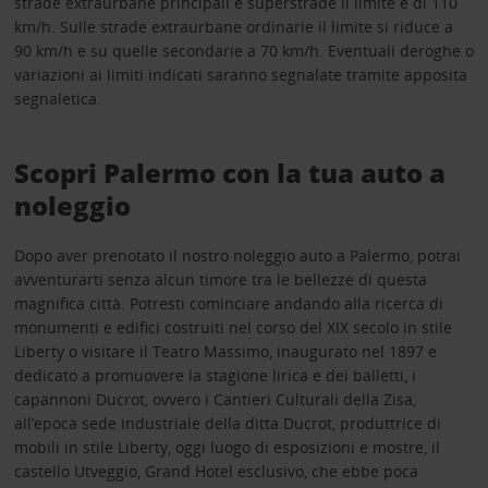
strade extraurbane principali e superstrade il limite è di 110
km/h. Sulle strade extraurbane ordinarie il limite si riduce a
90 km/h e su quelle secondarie a 70 km/h. Eventuali deroghe o
variazioni ai limiti indicati saranno segnalate tramite apposita
segnaletica.
Scopri Palermo con la tua auto a
noleggio
Dopo aver prenotato il nostro noleggio auto a Palermo, potrai
avventurarti senza alcun timore tra le bellezze di questa
magnifica città. Potresti cominciare andando alla ricerca di
monumenti e edifici costruiti nel corso del XIX secolo in stile
Liberty o visitare il Teatro Massimo, inaugurato nel 1897 e
dedicato a promuovere la stagione lirica e dei balletti, i
capannoni Ducrot, ovvero i Cantieri Culturali della Zisa,
all’epoca sede industriale della ditta Ducrot, produttrice di
mobili in stile Liberty, oggi luogo di esposizioni e mostre, il
castello Utveggio, Grand Hotel esclusivo, che ebbe poca