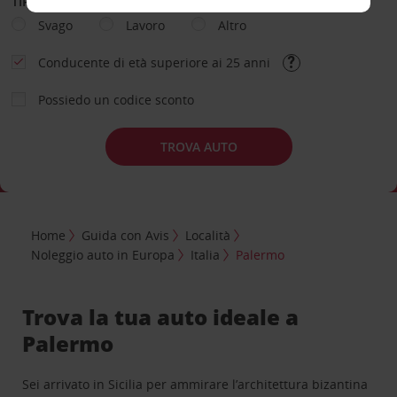
TIPOLOGIA DI NOLEGGIO
Svago
Lavoro
Altro
Conducente di età superiore ai 25 anni
Possiedo un codice sconto
TROVA AUTO
Home
Guida con Avis
Località
Noleggio auto in Europa
Italia
Palermo
Trova la tua auto ideale a
Palermo
Sei arrivato in Sicilia per ammirare l’architettura bizantina