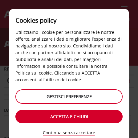
Menù
Cookies policy
Welcome
Utilizziamo i cookie per personalizzare le nostre
to
offerte, analizzare i dati e migliorare l’esperienza di
AUTONOLEGGIO CASERTA
Avis
navigazione sul nostro sito. Condividiamo i dati
anche con partner affidabili che si occupano di
pubblicità e analisi dei dati; per maggiori
informazioni è possibile consultare la nostra
RITIRO DA
Politica sui cookie
. Cliccando su ACCETTA
acconsenti all’utilizzo dei cookie.
GESTISCI PREFERENZE
Scegli una località di riconsegna diversa
DAL GIORNO
AL GIORNO
ACCETTA E CHIUDI
Continua senza accettare