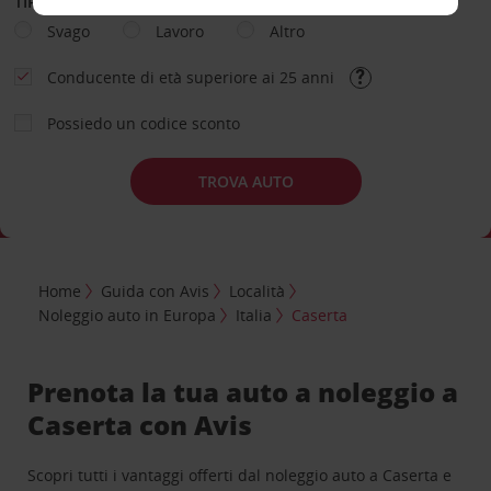
TIPOLOGIA DI NOLEGGIO
Svago
Lavoro
Altro
Conducente di età superiore ai 25 anni
Possiedo un codice sconto
TROVA AUTO
Home
Guida con Avis
Località
Noleggio auto in Europa
Italia
Caserta
Prenota la tua auto a noleggio a
Caserta con Avis
Scopri tutti i vantaggi offerti dal noleggio auto a Caserta e