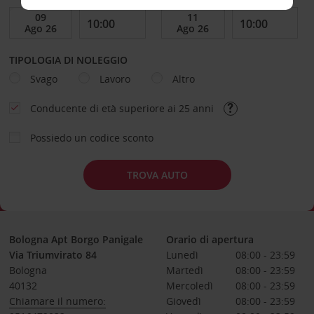
TIPOLOGIA DI NOLEGGIO
Svago
Lavoro
Altro
Conducente di età superiore ai 25 anni
Possiedo un codice sconto
TROVA AUTO
Bologna Apt Borgo Panigale
Orario di apertura
Via Triumvirato 84
Lunedì
08:00 - 23:59
Bologna
Martedì
08:00 - 23:59
40132
Mercoledì
08:00 - 23:59
Chiamare il numero:
Giovedì
08:00 - 23:59