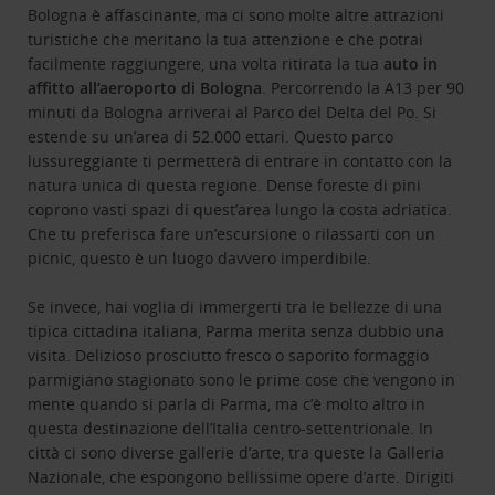
Bologna è affascinante, ma ci sono molte altre attrazioni
turistiche che meritano la tua attenzione e che potrai
facilmente raggiungere, una volta ritirata la tua
auto in
affitto all’aeroporto di Bologna
. Percorrendo la A13 per 90
minuti da Bologna arriverai al Parco del Delta del Po. Si
estende su un’area di 52.000 ettari. Questo parco
lussureggiante ti permetterà di entrare in contatto con la
natura unica di questa regione. Dense foreste di pini
coprono vasti spazi di quest’area lungo la costa adriatica.
Che tu preferisca fare un’escursione o rilassarti con un
picnic, questo è un luogo davvero imperdibile.
Se invece, hai voglia di immergerti tra le bellezze di una
tipica cittadina italiana, Parma merita senza dubbio una
visita. Delizioso prosciutto fresco o saporito formaggio
parmigiano stagionato sono le prime cose che vengono in
mente quando si parla di Parma, ma c’è molto altro in
questa destinazione dell’Italia centro-settentrionale. In
città ci sono diverse gallerie d’arte, tra queste la Galleria
Nazionale, che espongono bellissime opere d’arte. Dirigiti