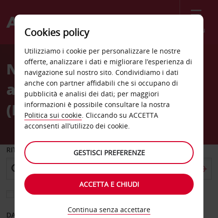
Menù
Cookies policy
Welcome
Utilizziamo i cookie per personalizzare le nostre
to
offerte, analizzare i dati e migliorare l’esperienza di
Noleggio auto
Avis
navigazione sul nostro sito. Condividiamo i dati
anche con partner affidabili che si occupano di
all'Aeroporto di Bologna
pubblicità e analisi dei dati; per maggiori
(BLQ)
informazioni è possibile consultare la nostra
Politica sui cookie
. Cliccando su ACCETTA
acconsenti all’utilizzo dei cookie.
RITIRO DA
GESTISCI PREFERENZE
ACCETTA E CHIUDI
Scegli una località di riconsegna diversa
Continua senza accettare
DAL GIORNO
AL GIORNO