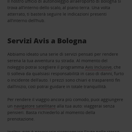
Il nostro ufficio di autonoleggio all’aeroporto di Bologna si
trova all’interno dello scalo, al piano terra. Una volta
atterrato, ti basterà seguire le indicazioni presenti
all’interno dell’hub.
Servizi Avis a Bologna
Abbiamo ideato una serie di servizi pensati per rendere
serena la tua avventura su strada. Al momento del
noleggio potrai scegliere il programma
Avis Inclusive
, che
ti solleva da qualsiasi responsabilità in caso di danni, furto
o incidente dell’auto. I prezzi sono chiari e trasparenti fin
dall’inizio, così potrai guidare in totale tranquillità.
Per rendere il viaggio ancora più comodo, puoi aggiungere
un
navigatore satellitare
alla tua auto: viaggerai senza
pensieri. Basta richiederlo al momento della
prenotazione.
Inoltre, non è necessario riconsegnare l’auto nello stesso