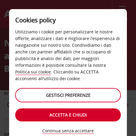
Menù
Cookies policy
Welcome
Utilizziamo i cookie per personalizzare le nostre
to
offerte, analizzare i dati e migliorare l’esperienza di
Noleggio auto
Avis
navigazione sul nostro sito. Condividiamo i dati
anche con partner affidabili che si occupano di
all’Aeroporto di Parigi
pubblicità e analisi dei dati; per maggiori
Beauvais (BVA)
informazioni è possibile consultare la nostra
Politica sui cookie
. Cliccando su ACCETTA
acconsenti all’utilizzo dei cookie.
RITIRO DA
GESTISCI PREFERENZE
ACCETTA E CHIUDI
Scegli una località di riconsegna diversa
Continua senza accettare
DAL GIORNO
AL GIORNO