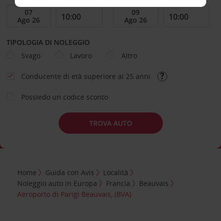
TIPOLOGIA DI NOLEGGIO
Svago
Lavoro
Altro
Conducente di età superiore ai 25 anni
Possiedo un codice sconto
TROVA AUTO
Home
Guida con Avis
Località
Noleggio auto in Europa
Francia
Beauvais
Aeroporto di Parigi Beauvais, (BVA)