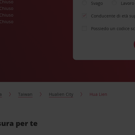
Chiuso
Svago
Lavoro
Chiuso
Chiuso
Conducente di età su
Chiuso
Possiedo un codice s
a
Taiwan
Hualien City
Hua Lien
sura per te