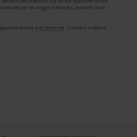
 desideri una scattante city car per esplorare la città,
novolume per un viaggio in famiglia, abbiamo l’auto
 programma fedeltà
Avis Preferred
. Ti basterà scegliere