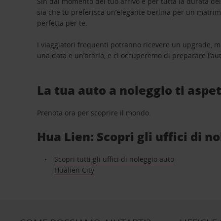
Sin dal momento del tuo arrivo e per tutta la durata del n
sia che tu preferisca un’elegante berlina per un matri
perfetta per te.
I viaggiatori frequenti potranno ricevere un upgrade, m
una data e un’orario, e ci occuperemo di preparare l’aut
La tua auto a noleggio ti aspet
Prenota ora per scoprire il mondo.
Hua Lien: Scopri gli uffici di n
Scopri tutti gli uffici di noleggio auto
Hualien City