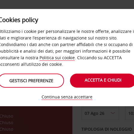
Cookies policy
OFFERTE
SELF SERVICE
PRODOTTI
DE
Utilizziamo i cookie per personalizzare le nostre offerte, analizzare i
dati e migliorare l’esperienza di navigazione sul nostro sito.
Condividiamo i dati anche con partner affidabili che si occupano di
Hua
pubblicità e analisi dei dati; per maggiori informazioni è possibile
consultare la nostra
Politica sui cookie
. Cliccando su ACCETTA
RITIRO DA
acconsenti all’utilizzo dei cookie.
ACCETTA E CHIUDI
GESTISCI PREFERENZE
Scegli una località di
Continua senza accettare
DAL GIORNO
a
Chiuso
Chiuso
Chiuso
TIPOLOGIA DI NOLEGGIO