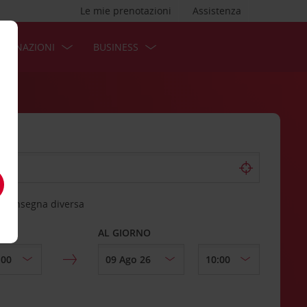
Le mie prenotazioni
Assistenza
STINAZIONI
BUSINESS
 riconsegna diversa
AL GIORNO