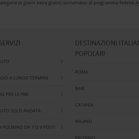
tegoria (e giorni extra gratis) iscrivendosi al programma fedeltà
A
 SERVIZI
DESTINAZIONI ITALIA
POPOLARI
AUTO
ROMA
GIO A LUNGO TERMINE
BARI
SS PER LE PMI
CATANIA
AUTO SOLO ANDATA
MILANO
I PULMINO DA 7 O 9 POSTI
PALERMO