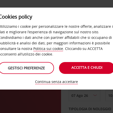
Cookies policy
OFFERTE
SELF SERVICE
PRODOTTI
DE
Utilizziamo i cookie per personalizzare le nostre offerte, analizzare i
dati e migliorare l’esperienza di navigazione sul nostro sito.
Condividiamo i dati anche con partner affidabili che si occupano di
pubblicità e analisi dei dati; per maggiori informazioni è possibile
consultare la nostra
Politica sui cookie
. Cliccando su ACCETTA
RITIRO DA
acconsenti all’utilizzo dei cookie.
ACCETTA E CHIUDI
GESTISCI PREFERENZE
Scegli una località di
Continua senza accettare
DAL GIORNO
TIPOLOGIA DI NOLEGGIO