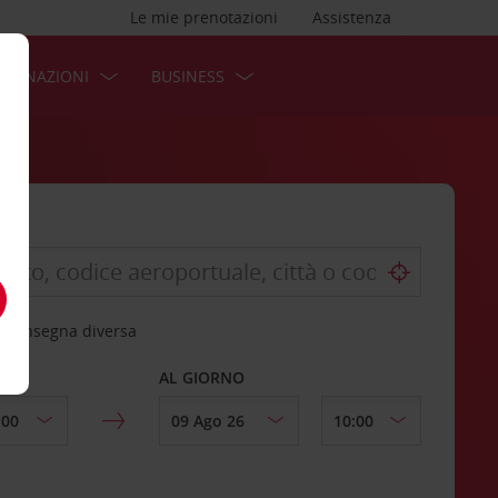
Le mie prenotazioni
Assistenza
STINAZIONI
BUSINESS
 riconsegna diversa
AL GIORNO