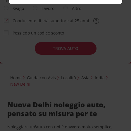
TIPOLOGIA DI NOLEGGIO
Svago
Lavoro
Altro
Conducente di età superiore ai 25 anni
Possiedo un codice sconto
TROVA AUTO
Home
Guida con Avis
Località
Asia
India
New Delhi
Nuova Delhi noleggio auto,
pensato su misura per te
Noleggiare un'auto con noi è davvero molto semplice,