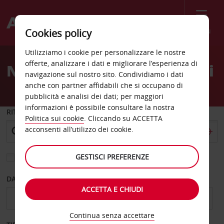
Menù
Cookies policy
Welcome
Utilizziamo i cookie per personalizzare le nostre
to
offerte, analizzare i dati e migliorare l’esperienza di
Noleggio auto Nuova Delhi
Avis
navigazione sul nostro sito. Condividiamo i dati
anche con partner affidabili che si occupano di
pubblicità e analisi dei dati; per maggiori
informazioni è possibile consultare la nostra
RITIRO DA
Politica sui cookie
. Cliccando su ACCETTA
acconsenti all’utilizzo dei cookie.
GESTISCI PREFERENZE
Scegli una località di riconsegna diversa
DAL GIORNO
AL GIORNO
ACCETTA E CHIUDI
Continua senza accettare