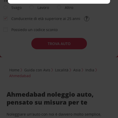
TIPOLOGIA DI NOLEGGIO
Svago
Lavoro
Altro
Conducente di età superiore ai 25 anni
Possiedo un codice sconto
TROVA AUTO
Home
Guida con Avis
Località
Asia
India
Ahmedabad
Ahmedabad noleggio auto,
pensato su misura per te
Noleggiare un'auto con noi è davvero molto semplice,