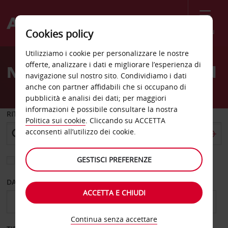
Menù
Cookies policy
Welcome
Utilizziamo i cookie per personalizzare le nostre
to
offerte, analizzare i dati e migliorare l’esperienza di
Noleggio auto Ahmedabad
Avis
navigazione sul nostro sito. Condividiamo i dati
anche con partner affidabili che si occupano di
pubblicità e analisi dei dati; per maggiori
informazioni è possibile consultare la nostra
RITIRO DA
Politica sui cookie
. Cliccando su ACCETTA
acconsenti all’utilizzo dei cookie.
GESTISCI PREFERENZE
Scegli una località di riconsegna diversa
DAL GIORNO
AL GIORNO
ACCETTA E CHIUDI
Continua senza accettare