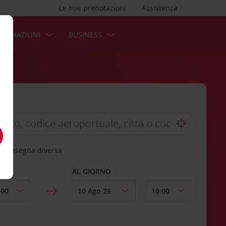
Le mie prenotazioni
Assistenza
STINAZIONI
BUSINESS
 riconsegna diversa
AL GIORNO