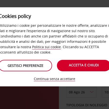
Cookies policy
OFFERTE
SELF SERVICE
PRODOTTI
DE
Utilizziamo i cookie per personalizzare le nostre offerte, analizzare i
dati e migliorare l’esperienza di navigazione sul nostro sito.
Condividiamo i dati anche con partner affidabili che si occupano di
ndia
pubblicità e analisi dei dati; per maggiori informazioni è possibile
consultare la nostra
Politica sui cookie
. Cliccando su ACCETTA
RITIRO DA
acconsenti all’utilizzo dei cookie.
ACCETTA E CHIUDI
GESTISCI PREFERENZE
Scegli una località di
Continua senza accettare
DAL GIORNO
TIPOLOGIA DI NOLEGGIO