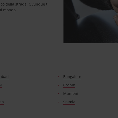
ico della strada. Ovunque ti
 il mondo.
abad
Bangalore
i
Cochin
Mumbai
esh
Shimla