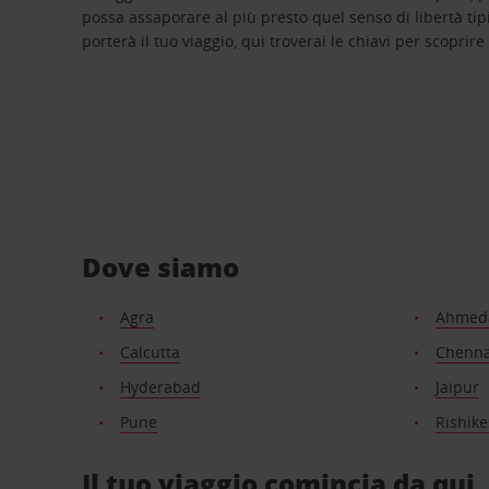
possa assaporare al più presto quel senso di libertà tip
porterà il tuo viaggio, qui troverai le chiavi per scoprire
Dove siamo
Agra
Ahmed
Calcutta
Chenna
Hyderabad
Jaipur
Pune
Rishik
Il tuo viaggio comincia da qui