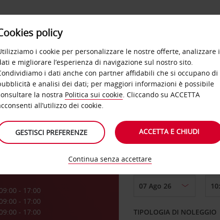
Cookies policy
OFFERTE
SELF SERVICE
PRODOTTI
DE
Utilizziamo i cookie per personalizzare le nostre offerte, analizzare i
dati e migliorare l’esperienza di navigazione sul nostro sito.
Condividiamo i dati anche con partner affidabili che si occupano di
pubblicità e analisi dei dati; per maggiori informazioni è possibile
consultare la nostra
Politica sui cookie
. Cliccando su ACCETTA
RITIRO DA
acconsenti all’utilizzo dei cookie.
Kong
ACCETTA E CHIUDI
GESTISCI PREFERENZE
Scegli una località di
Continua senza accettare
DAL GIORNO
a
09:00 - 17:00
09:00 - 17:00
09:00 - 17:00
TIPOLOGIA DI NOLEGGIO