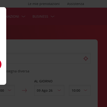
Le mie prenotazioni
Assistenza
STINAZIONI
BUSINESS
 riconsegna diversa
AL GIORNO