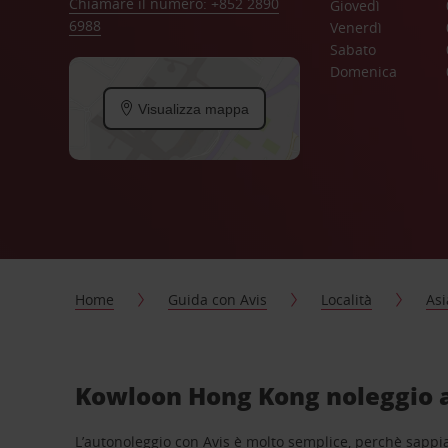
Chiamare il numero: +852 2890
Giovedì
6988
Venerdì
Sabato
Domenica
Visualizza mappa
Home
Guida con Avis
Località
Asi
Kowloon Hong Kong noleggio a
L’autonoleggio con Avis è molto semplice, perchè sappiam