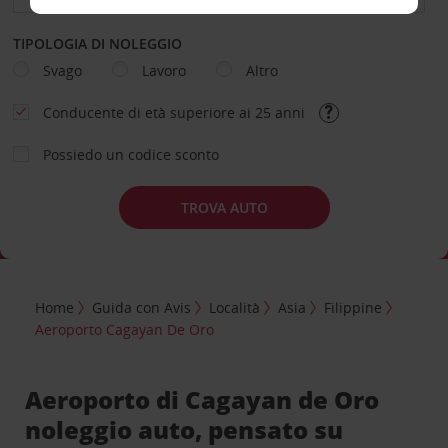
TIPOLOGIA DI NOLEGGIO
Svago
Lavoro
Altro
Conducente di età superiore ai 25 anni
Possiedo un codice sconto
TROVA AUTO
Home
Guida con Avis
Località
Asia
Filippine
Aeroporto Cagayan De Oro
Aeroporto di Cagayan de Oro
noleggio auto, pensato su