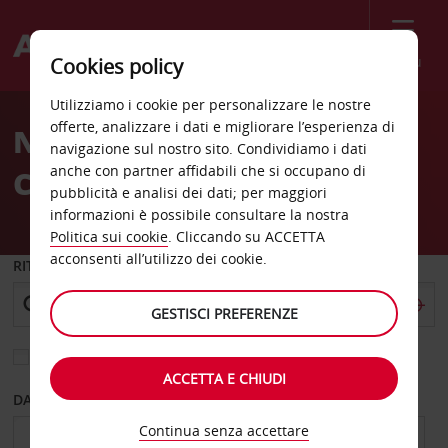
Menù
Cookies policy
Welcome
Utilizziamo i cookie per personalizzare le nostre
to
offerte, analizzare i dati e migliorare l’esperienza di
Noleggio auto Aeroporto
Avis
navigazione sul nostro sito. Condividiamo i dati
anche con partner affidabili che si occupano di
Cagayan De Oro
pubblicità e analisi dei dati; per maggiori
informazioni è possibile consultare la nostra
Politica sui cookie
. Cliccando su ACCETTA
acconsenti all’utilizzo dei cookie.
RITIRO DA
GESTISCI PREFERENZE
Scegli una località di riconsegna diversa
ACCETTA E CHIUDI
DAL GIORNO
AL GIORNO
Continua senza accettare