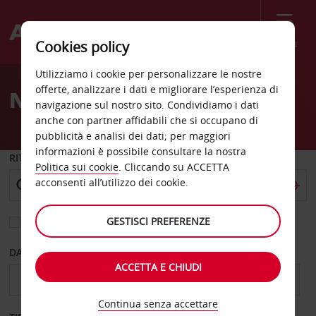
Menù
Cookies policy
Welcome
Utilizziamo i cookie per personalizzare le nostre
to
offerte, analizzare i dati e migliorare l’esperienza di
Noleggio auto Ulsan
Avis
navigazione sul nostro sito. Condividiamo i dati
anche con partner affidabili che si occupano di
pubblicità e analisi dei dati; per maggiori
informazioni è possibile consultare la nostra
RITIRO DA
Politica sui cookie
. Cliccando su ACCETTA
acconsenti all’utilizzo dei cookie.
GESTISCI PREFERENZE
Scegli una località di riconsegna diversa
DAL GIORNO
AL GIORNO
ACCETTA E CHIUDI
Continua senza accettare