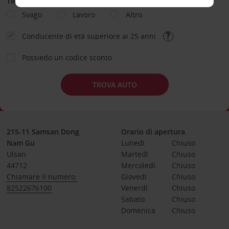
TIPOLOGIA DI NOLEGGIO
Svago
Lavoro
Altro
Conducente di età superiore ai 25 anni
Possiedo un codice sconto
TROVA AUTO
215-11 Samsan Dong
Orario di apertura
Nam Gu
Lunedì
Chiuso
Ulsan
Martedì
Chiuso
44712
Mercoledì
Chiuso
Chiamare il numero:
Giovedì
Chiuso
82522676100
Venerdì
Chiuso
Sabato
Chiuso
Domenica
Chiuso