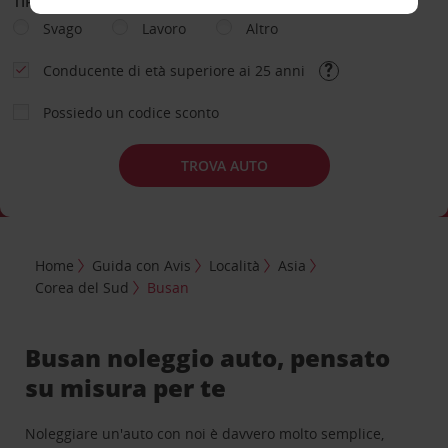
TIPOLOGIA DI NOLEGGIO
Svago
Lavoro
Altro
Conducente di età superiore ai 25 anni
Possiedo un codice sconto
TROVA AUTO
Home
Guida con Avis
Località
Asia
Corea del Sud
Busan
Busan noleggio auto, pensato
su misura per te
Noleggiare un'auto con noi è davvero molto semplice,