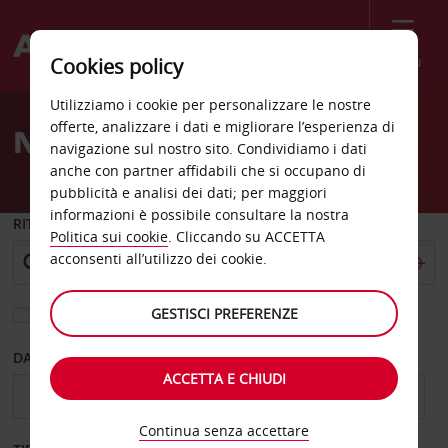
Menù
Cookies policy
Welcome
Utilizziamo i cookie per personalizzare le nostre
to
offerte, analizzare i dati e migliorare l’esperienza di
Noleggio auto Busan
Avis
navigazione sul nostro sito. Condividiamo i dati
anche con partner affidabili che si occupano di
pubblicità e analisi dei dati; per maggiori
informazioni è possibile consultare la nostra
RITIRO DA
Politica sui cookie
. Cliccando su ACCETTA
acconsenti all’utilizzo dei cookie.
GESTISCI PREFERENZE
Scegli una località di riconsegna diversa
DAL GIORNO
AL GIORNO
ACCETTA E CHIUDI
Continua senza accettare