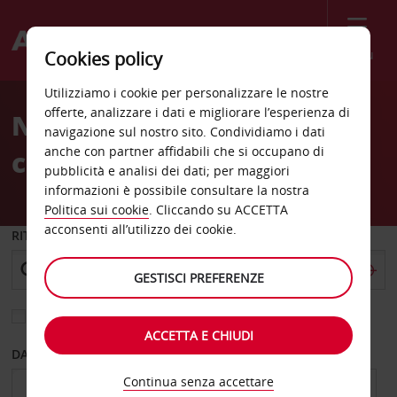
Menù
Cookies policy
Welcome
Utilizziamo i cookie per personalizzare le nostre
to
offerte, analizzare i dati e migliorare l’esperienza di
Noleggio auto Qingdao
Avis
navigazione sul nostro sito. Condividiamo i dati
anche con partner affidabili che si occupano di
centro città
pubblicità e analisi dei dati; per maggiori
informazioni è possibile consultare la nostra
Politica sui cookie
. Cliccando su ACCETTA
acconsenti all’utilizzo dei cookie.
RITIRO DA
GESTISCI PREFERENZE
Scegli una località di riconsegna diversa
ACCETTA E CHIUDI
DAL GIORNO
AL GIORNO
Continua senza accettare