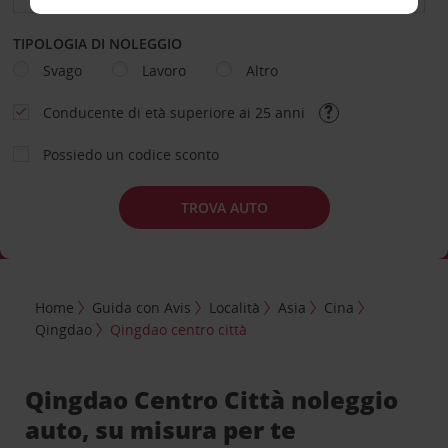
TIPOLOGIA DI NOLEGGIO
Svago
Lavoro
Altro
Conducente di età superiore ai 25 anni
Possiedo un codice sconto
TROVA AUTO
Home
Guida con Avis
Località
Asia
Cina
Qingdao
Qingdao centro città
Qingdao Centro Città noleggio
auto, su misura per te