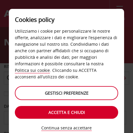
Menù
Cookies policy
Welcome
Utilizziamo i cookie per personalizzare le nostre
to
offerte, analizzare i dati e migliorare l’esperienza di
Noleggio auto Nanchino
Avis
navigazione sul nostro sito. Condividiamo i dati
anche con partner affidabili che si occupano di
pubblicità e analisi dei dati; per maggiori
informazioni è possibile consultare la nostra
RITIRO DA
Politica sui cookie
. Cliccando su ACCETTA
acconsenti all’utilizzo dei cookie.
GESTISCI PREFERENZE
Scegli una località di riconsegna diversa
DAL GIORNO
AL GIORNO
ACCETTA E CHIUDI
Continua senza accettare