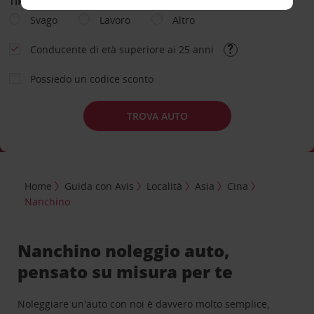
TIPOLOGIA DI NOLEGGIO
Svago
Lavoro
Altro
Conducente di età superiore ai 25 anni
Possiedo un codice sconto
TROVA AUTO
Home
Guida con Avis
Località
Asia
Cina
Nanchino
Nanchino noleggio auto,
pensato su misura per te
Noleggiare un'auto con noi è davvero molto semplice,