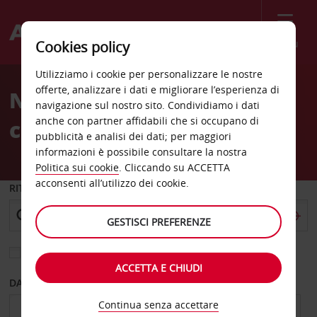
Menù
Cookies policy
Welcome
Utilizziamo i cookie per personalizzare le nostre
to
offerte, analizzare i dati e migliorare l’esperienza di
Noleggio auto Sanya
Avis
navigazione sul nostro sito. Condividiamo i dati
anche con partner affidabili che si occupano di
centro città
pubblicità e analisi dei dati; per maggiori
informazioni è possibile consultare la nostra
Politica sui cookie
. Cliccando su ACCETTA
acconsenti all’utilizzo dei cookie.
RITIRO DA
GESTISCI PREFERENZE
Scegli una località di riconsegna diversa
ACCETTA E CHIUDI
DAL GIORNO
AL GIORNO
Continua senza accettare