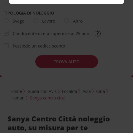
TIPOLOGIA DI NOLEGGIO
Svago
Lavoro
Altro
Conducente di età superiore ai 25 anni
Possiedo un codice sconto
TROVA AUTO
Home
Guida con Avis
Località
Asia
Cina
Hainan
Sanya centro città
Sanya Centro Città noleggio
auto, su misura per te