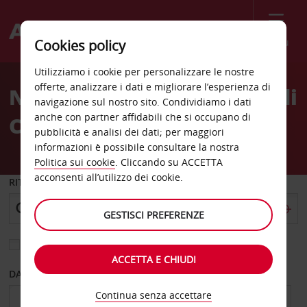
Menù
Cookies policy
Welcome
Utilizziamo i cookie per personalizzare le nostre
to
offerte, analizzare i dati e migliorare l’esperienza di
Noleggio auto Aeroporto di
Avis
navigazione sul nostro sito. Condividiamo i dati
anche con partner affidabili che si occupano di
Chengdu Service Point
pubblicità e analisi dei dati; per maggiori
informazioni è possibile consultare la nostra
Politica sui cookie
. Cliccando su ACCETTA
acconsenti all’utilizzo dei cookie.
RITIRO DA
GESTISCI PREFERENZE
Scegli una località di riconsegna diversa
ACCETTA E CHIUDI
DAL GIORNO
AL GIORNO
Continua senza accettare