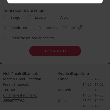
TIPOLOGIA DI NOLEGGIO
Svago
Lavoro
Altro
Conducente di età superiore ai 25 anni
Possiedo un codice sconto
TROVA AUTO
Nr4, Preah Sihanouk
Orario di apertura
Meet & Greet Location
Lunedì
08:00 - 12:00
Preah Sihanouk
14:00 - 17:00
180108
Martedì
08:00 - 12:00
Chiamare il numero:
14:00 - 17:00
85595777932
Mercoledì
08:00 - 12:00
14:00 - 17:00