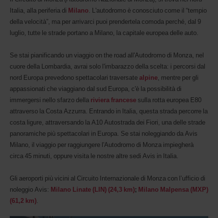
(AWD).
Italia, alla periferia di
Milano
. L'autodromo è conosciuto come il “tempio
Furgoni
e
della velocità”, ma per arrivarci puoi prendertela comoda perché, dal 9
scooter
luglio, tutte le strade portano a Milano, la capitale europea delle auto.
possono
essere
Se stai pianificando un viaggio on the road all'Autodromo di Monza, nel
prenotati
se
cuore della Lombardia, avrai solo l'imbarazzo della scelta: i percorsi dal
risultano
nord Europa prevedono spettacolari traversate
alpine
, mentre per gli
disponibili
appassionati che viaggiano dal sud Europa, c'è la possibilità di
nella
località
immergersi nello sfarzo della
riviera francese
sulla rotta europea E80
in
attraverso la Costa Azzurra. Entrando in Italia, questa strada percorre la
cui
costa ligure, attraversando la A10 Autostrada dei Fiori, una delle strade
ti
panoramiche più spettacolari in Europa. Se stai noleggiando da Avis
trovi.
Milano, il viaggio per raggiungere l'Autodromo di Monza impiegherà
circa 45 minuti, oppure visita le nostre altre sedi Avis in Italia.
Gli aeroporti più vicini al Circuito Internazionale di Monza con l’ufficio di
noleggio Avis:
Milano Linate (LIN) (24,3 km)
;
Milano Malpensa (MXP)
(61,2 km)
.