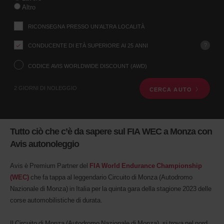
località
Altro
di
ritiro
RICONSEGNA PRESSO UN’ALTRA LOCALITÀ
utilizzando
il
?
CONDUCENTE DI ETÀ SUPERIORE AI 25 ANNI
modulo
di
ricerca
CODICE AVIS WORLDWIDE DISCOUNT (AWD)
qui
sotto.
2 GIORNI DI NOLEGGIO
CERCA AUTO
Successivamente,
inserisci
l’ora
e
la
Tutto ciò che c’è da sapere sul FIA WEC a Monza con
data
Avis autonoleggio
del
ritiro
Digita
Avis è Premium Partner del
FIA World Endurance Championship
il
(WEC)
che fa tappa al leggendario Circuito di Monza (Autodromo
tuo
Nazionale di Monza) in Italia per la quinta gara della stagione 2023 delle
codice
Avis
corse automobilistiche di durata.
Worldwide
Discount
Il Circuito di Monza (Autodromo Nazionale di Monza), si trova nel nord