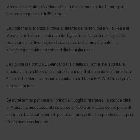
Monza è il circuito più veloce dell'attuale calendario di F1, con i piloti
che raggiungono più di 350 km/h.
L'autodromo di Monza si trova all'interno dei terreni della Villa Reale di
Monza, che fu commissionata dal figliastro di Napoleone Eug'ne de
Beauharnais e divenne residenza estiva della famiglia reale. La
villa divenne residenza estiva della famiglia reale.
L'ex pilota di Formula 1 Giancarlo Fisichella da Roma, nel sud Italia,
stupirà la folla a Monza, nel nord del paese. Il 50enne ex vincitore della
24 ore di Le Mans ha iniziato a guidare per il team FIA WEC Iron Lynx la
scorsa stagione.
Se avrai tempo per vedere i principali luoghi d'interesse, la storica città
di Monza ha una cattedrale risalente al ‘600 e un vivace centro pieno di
ristoranti, bar e caffè perfetti per incontrare gente. Le sponde del Lago di
Como non sono lontane.