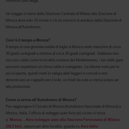
numerosi parcheggi.
Un viaggio in treno dalla Stazione Centrale di Milano alla Stazione di
Monza dura solo 15 minuti e c'è un servizio di autobus dalla Stazione di
Monza all'Autodromo.
Com’è il tempo a Monza?
Il tempo in una giornata media di luglio a Monza vede massime di circa
30 gradi centigradi e minime di circa 20 gradi centigradi. Sebbene non
sia così caldo come le località costiere del Mediterraneo, i fan delle gare
possono aspettarsi un clima caldo e soleggiato. Le tribune sono per lo
più scoperte, quindi metti in valigia abiti leggeri e comodi e non
dimenticare un cappello per il sole, occhiali da sole e crema solare ad
alta protezione.
Come si arriva all'Autodromo di Monza?
Per raggiungere il Circuito di Monza (Autodromo Nazionale di Monza) a
Monza, Italia, l’ufficio di noleggio auto Avis più vicino si trova
a:
Monza
,
, Avis noleggio auto alla Stazione Ferroviaria di Milano
(18,5 km)
, oppure per altre località, guarda su
Avis Italia