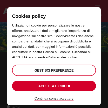
Menù
Cookies policy
Welcome
Utilizziamo i cookie per personalizzare le nostre
to
offerte, analizzare i dati e migliorare l’esperienza di
Avis
WEC MONZA 2023: GUIDA ALLA 6 ORE DI
navigazione sul nostro sito. Condividiamo i dati anche
con partner affidabili che si occupano di pubblicità e
MONZA
analisi dei dati; per maggiori informazioni è possibile
consultare la nostra
Politica sui cookie
. Cliccando su
Instructions
ACCETTA acconsenti all’utilizzo dei cookie.
Salta
Scegli
la
Utilizz
for
località
i
di
Screen
data
L’orario
seleziona
Orario
selezio
dai
dalle
GESTISCI PREFERENZE
ritiro
09
10
di
di
per
di
per
minuti
ore
DOM
link
Reader
:00
inizio
ritiro
modificare
ritiro
modific
AGO
che
selezionato
Users:
presenti
hai
data
Oggi
seleziona
time
Orario
selezio
alle
ai
ACCETTA E CHIUDI
scelto
Skip
11
10
di
per
to
di
per
ore
minuti
MAR
è
:00
screen
in
termine
modificare
ritiro
modific
AGO
reader
selezionato
instructions
Continua senza accettare
questo
TIPOLOGIA DI NOLEGGIO
Comunicaci
Svago
la
modulo
Lavoro