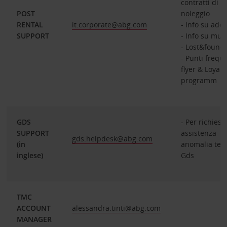
contratti di
POST
noleggio
RENTAL
it.corporate@abg.com
- Info su adde
SUPPORT
- Info su mul
- Lost&found
- Punti frequ
flyer & Loyalt
programm
GDS
- Per richiest
SUPPORT
assistenza
gds.helpdesk@abg.com
(in
anomalia tec
inglese)
Gds
TMC
ACCOUNT
alessandra.tinti@abg.com
MANAGER