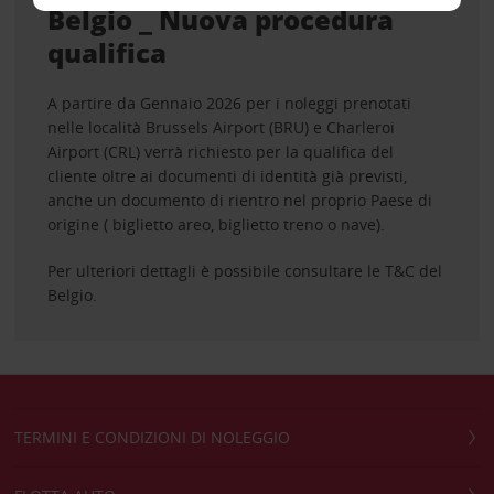
Belgio _ Nuova procedura
qualifica
A partire da Gennaio 2026 per i noleggi prenotati
nelle località Brussels Airport (BRU) e Charleroi
Airport (CRL) verrà richiesto per la qualifica del
cliente oltre ai documenti di identità già previsti,
anche un documento di rientro nel proprio Paese di
origine ( biglietto areo, biglietto treno o nave).
Per ulteriori dettagli è possibile consultare le T&C del
Belgio.
TERMINI E CONDIZIONI DI NOLEGGIO