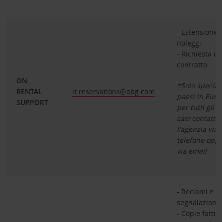
- Estensione
noleggi
- Richiesta co
contratto
ON
*Solo specific
RENTAL
it.reservations@abg.com
paesi in Euro
SUPPORT
per tutti gli al
casi contatta
l'agenzia via
telefono opp
via email
- Reclami e
segnalazioni
- Copie fattur