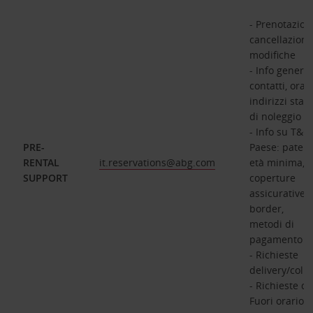
- Prenotazioni
cancellazioni
modifiche
- Info general
contatti, orari
indirizzi staz
di noleggio
- Info su T&C
PRE-
Paese: patent
RENTAL
it.reservations@abg.com
età minima,
SUPPORT
coperture
assicurative, 
border,
metodi di
pagamento
- Richieste
delivery/colle
- Richieste di
Fuori orario