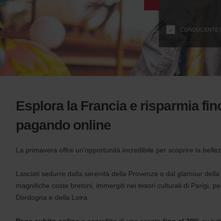
modulo
n
s
f
CONDUCENTE DI
o
r
S
c
r
e
e
Esplora la Francia e risparmia fin
n
R
pagando online
e
a
La primavera offre un'opportunità incredibile per scoprire la bellez
d
e
r
Lasciati sedurre dalla serenità della Provenza o dal glamour della
U
magnifiche coste bretoni, immergiti nei tesori culturali di Parigi, per
s
Dordogna e della Loira.
e
r
Paga subito online
e approfitta di uno sconto
fino al 20%
su tutt