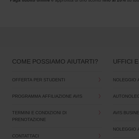
s
:
Skip
screen
reader
instructions
Comunicaci
la
località
di
ritiro
utilizzando
COME POSSIAMO AIUTARTI?
UFFICI E
il
modulo
di
OFFERTA PER STUDENTI
NOLEGGIO 
ricerca
qui
sotto.
PROGRAMMA AFFILIAZIONE AVIS
AUTONOLEG
Successivamente
inserisci
l’ora
TERMINI E CONDIZIONI DI
AVIS BUSIN
e
PRENOTAZIONE
la
data
NOLEGGIO 
del
CONTATTACI
ritiro