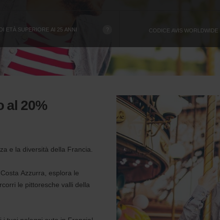
?
 ETÀ SUPERIORE AI 25 ANNI
CODICE AVIS WORLDWIDE
o al 20%
za e la diversità della Francia.
 Costa Azzurra, esplora le
corri le pittoresche valli della
i i tuoi noleggi auto in Francia!