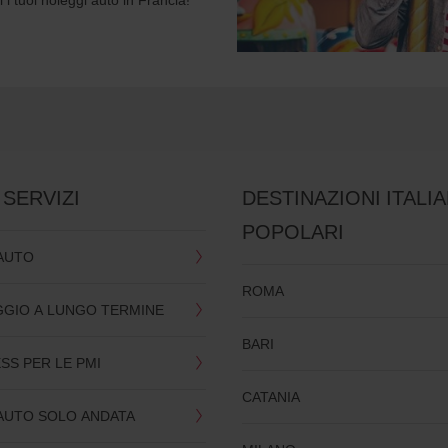
 SERVIZI
DESTINAZIONI ITALI
POPOLARI
AUTO
ROMA
GIO A LUNGO TERMINE
,
BARI
ESS PER LE PMI
CATANIA
AUTO SOLO ANDATA