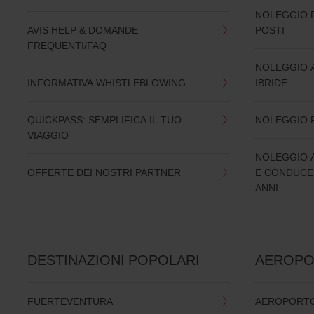
Digita
NOLEGGIO D
il
AVIS HELP & DOMANDE
POSTI
tuo
FREQUENTI/FAQ
codice
Avis
NOLEGGIO 
Worldwide
INFORMATIVA WHISTLEBLOWING
IBRIDE
Discount
(AWD).
Furgoni
QUICKPASS: SEMPLIFICA IL TUO
NOLEGGIO 
e
VIAGGIO
scooter
possono
NOLEGGIO 
essere
OFFERTE DEI NOSTRI PARTNER
E CONDUCEN
prenotati
se
ANNI
risultano
disponibili
nella
località
in
DESTINAZIONI POPOLARI
AEROPO
cui
ti
trovi.
FUERTEVENTURA
AEROPORTO