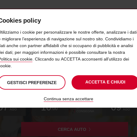
Cookies policy
OFFERTE
SELF SERVICE
PRODOTTI
tilizziamo i cookie per personalizzare le nostre offerte, analizzare i dati
e migliorare l’esperienza di navigazione sul nostro sito. Condividiamo i
dati anche con partner affidabili che si occupano di pubblicità e analisi
NCIA E RISPARMIA FINO AL 20%
dei dati; per maggiori informazioni è possibile consultare la nostra
olitica sui cookie
. Cliccando su ACCETTA acconsenti all’utilizzo dei
cookie.
gli
ACCETTA E CHIUDI
GESTISCI PREFERENZE
lità
o
Continua senza accettare
L’orario
seleziona
data
Orario
seleziona
dai
dalle
Oggi
seleziona
07
10
09
DATA
di
per
di
di
per
minuti
ore
per
VEN
DOM
:00
DI
ritiro
modificare
inizio
ritiro
modificare
modificare
AGO
AGO
CONSEGNA
che
selezionato
hai
scelto
è
CERCA AUTO