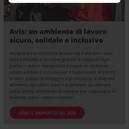
Avis: un ambiente di lavoro
sicuro, solidale e inclusivo
Accogliere e promuovere la diversità è alla base della
nostra filosofia di fornitore globale di trasporti. Ogni
giorno in Avis ci impegniamo a creare un ambiente
sicuro, solidale e inclusivo per il nostro team. Al centro
di tutto questo c’è l’impegno a promuovere la diversità
all’interno del nostro team e a compiere un ulteriore
passo avanti, investendo in imprese che supportano la
diversità. Come stiamo andando?
LEGGI IL RAPPORTO DEL 2023