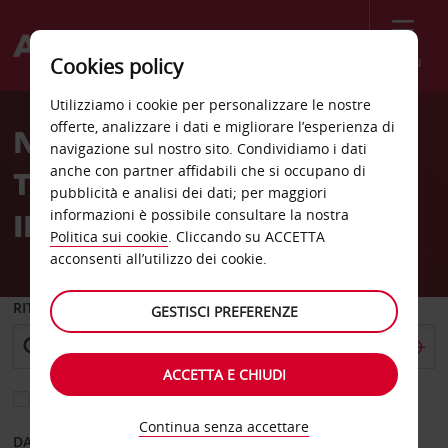
Menù
Cookies policy
Utilizziamo i cookie per personalizzare le nostre
offerte, analizzare i dati e migliorare l’esperienza di
NOLEGGIO AUTO A LUNGO
navigazione sul nostro sito. Condividiamo i dati
anche con partner affidabili che si occupano di
TERMINE CON 1.700 KM
pubblicità e analisi dei dati; per maggiori
INCLUSI
informazioni è possibile consultare la nostra
Politica sui cookie
. Cliccando su ACCETTA
acconsenti all’utilizzo dei cookie.
RITIRO DA
GESTISCI PREFERENZE
ACCETTA E CHIUDI
Scegli una località di riconsegna diversa
Continua senza accettare
DAL GIORNO
AL GIORNO