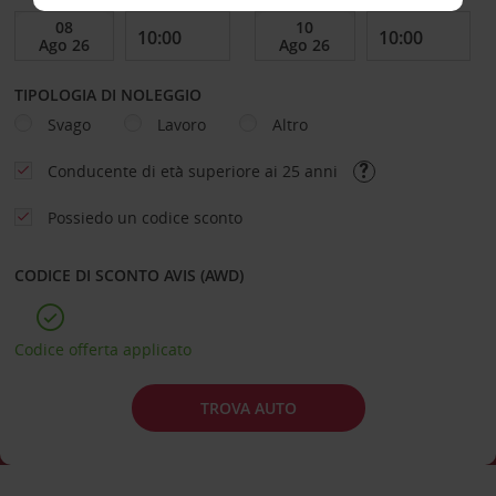
TIPOLOGIA DI NOLEGGIO
Svago
Lavoro
Altro
Conducente di età superiore ai 25 anni
Possiedo un codice sconto
CODICE DI SCONTO AVIS (AWD)
Codice offerta applicato
TROVA AUTO