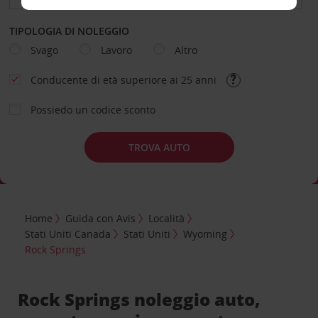
TIPOLOGIA DI NOLEGGIO
Svago
Lavoro
Altro
Conducente di età superiore ai 25 anni
Possiedo un codice sconto
TROVA AUTO
Home
Guida con Avis
Località
Stati Uniti Canada
Stati Uniti
Wyoming
Rock Springs
Rock Springs noleggio auto,