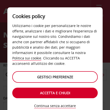
Menù
Cookies policy
Welcome
Utilizziamo i cookie per personalizzare le nostre
to
offerte, analizzare i dati e migliorare l’esperienza di
Noleggio auto Rock
Avis
navigazione sul nostro sito. Condividiamo i dati
anche con partner affidabili che si occupano di
Springs
pubblicità e analisi dei dati; per maggiori
informazioni è possibile consultare la nostra
Politica sui cookie
. Cliccando su ACCETTA
acconsenti all’utilizzo dei cookie.
RITIRO DA
GESTISCI PREFERENZE
Scegli una località di riconsegna diversa
ACCETTA E CHIUDI
DAL GIORNO
AL GIORNO
Continua senza accettare