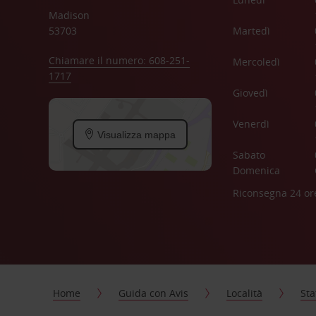
Madison
53703
Martedì
Chiamare il numero: 608-251-
Mercoledì
1717
Giovedì
Venerdì
Visualizza mappa
Sabato
Domenica
Riconsegna 24 or
Home
Guida con Avis
Località
Sta