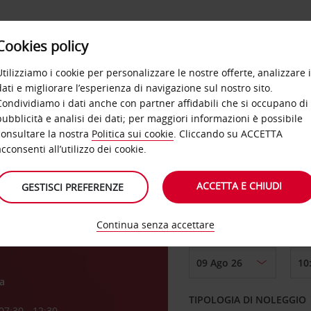
Cookies policy
OFFERTE
SELF SERVICE
PRODOTTI
DE
Utilizziamo i cookie per personalizzare le nostre offerte, analizzare i
dati e migliorare l’esperienza di navigazione sul nostro sito.
Condividiamo i dati anche con partner affidabili che si occupano di
pubblicità e analisi dei dati; per maggiori informazioni è possibile
consultare la nostra
Politica sui cookie
. Cliccando su ACCETTA
RITIRO DA
acconsenti all’utilizzo dei cookie.
 Car
ACCETTA E CHIUDI
GESTISCI PREFERENZE
Scegli una località di
Continua senza accettare
DAL GIORNO
a
TIPOLOGIA DI NOLEGGIO
07:30 - 12:30