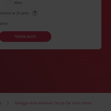
Altro
periore ai 25 anni
conto
TROVA AUTO
n
Noleggio auto Madison Terrys Car Care Center