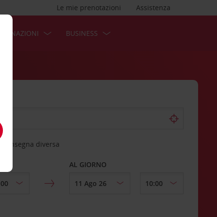
Le mie prenotazioni
Assistenza
STINAZIONI
BUSINESS
 riconsegna diversa
AL GIORNO